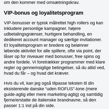
om den kommer med omsætningskrav.
VIP-bonus og loyalitetsprogram
VIP-bonusser er typisk målrettet high rollers og kan
inkludere personlige kampagner, højere
udbetalingsgrænser, hurtigere behandling, en
dedikeret account manager og særlige invitationer.
Et loyalitetsprogram er bredere og belønner
løbende aktivitet for alle spillere, ofte via point, der
låser op for niveauer med bonusser, free spins og
andre fordele. Vi foretrækker programmer med klare
regler og gennemsigtige betingelser, så du altid ved,
hvad du får – og hvad det kræver.
Hvis du vil, kan jeg også tilpasse teksten til din
eksisterende danske “uden ROFUS”-tone (mere
guide-agtig eller mere marketing-agtig) og samtidig
fjerne/erstatte de italienske brandnavne, så den
passer 1:1 ind på din side.