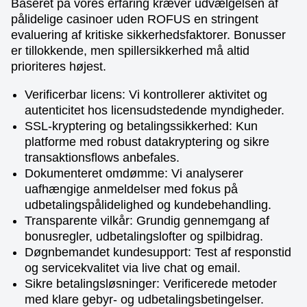
Baseret på vores erfaring kræver udvælgelsen af
Evolution Gaming
Pragmatic Play
Play’n GO
Evolution Gaming
Smartsoft Gaming
NetEnt
pålidelige casinoer uden ROFUS en stringent
evaluering af kritiske sikkerhedsfaktorer. Bonusser
er tillokkende, men spillersikkerhed må altid
prioriteres højest.
Verificerbar licens: Vi kontrollerer aktivitet og
autenticitet hos licensudstedende myndigheder.
Lightning Dice
Tower X
Wolf Gold
Mega Ball
Bustabit
Gonzo’s Quest
SSL-kryptering og betalingssikkerhed: Kun
Evolution Gaming
Smart Soft
Pragmatic Play
Evolution Gaming
Independent
NetEnt
platforme med robust datakryptering og sikre
transaktionsflows anbefales.
Dokumenteret omdømme: Vi analyserer
uafhængige anmeldelser med fokus på
udbetalingspålidelighed og kundebehandling.
Transparente vilkår: Grundig gennemgang af
bonusregler, udbetalingslofter og spilbidrag.
Lightning Roulette
Spaceman
Mega Moolah
Monopoly Live
Boom or Bust
The Dog House
Evolution Gaming
Pragmatic Play
Microgaming
Evolution Gaming
BGaming
Pragmatic Play
Døgnbemandet kundesupport: Test af responstid
og servicekvalitet via live chat og email.
Sikre betalingsløsninger: Verificerede metoder
med klare gebyr- og udbetalingsbetingelser.