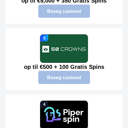
op til €5,000 + 350 Gratis Spins
Besøg casinoet
op til €500 + 100 Gratis Spins
Besøg casinoet