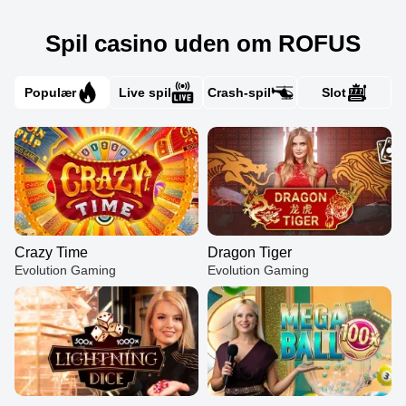
Spil casino uden om ROFUS
Populær
Live spil
Crash-spil
Slot
Crazy Time
Dragon Tiger
Evolution Gaming
Evolution Gaming