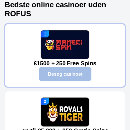
Bedste online casinoer uden
ROFUS
€1500 + 250 Free Spins
Besøg casinoet