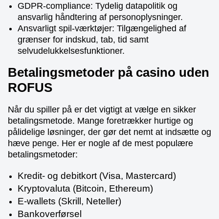
GDPR-compliance: Tydelig datapolitik og
ansvarlig håndtering af personoplysninger.
Ansvarligt spil-værktøjer: Tilgængelighed af
Dream Catcher
Bustabit
Reactoonz
Funky Time
Moonshot
Gates of Olympus
grænser for indskud, tab, tid samt
Evolution Gaming
Independent
Play’n GO
Evolution Gaming
SoftSwiss
Pragmatic Play
selvudelukkelsesfunktioner.
Betalingsmetoder på casino uden
ROFUS
Når du spiller på er det vigtigt at vælge en sikker
betalingsmetode. Mange foretrækker hurtige og
Live Blackjack
Crash
Dead or Alive II
Live Craps
Aviator
Book of Dead
pålidelige løsninger, der gør det nemt at indsætte og
Evolution Gaming
Roobet
NetEnt
Evolution Gaming
Spribe
Play’n GO
hæve penge. Her er nogle af de mest populære
betalingsmetoder:
Kredit- og debitkort (Visa, Mastercard)
Kryptovaluta (Bitcoin, Ethereum)
E-wallets (Skrill, Neteller)
Live Baccarat
Lucky Crumbling
Big Bass Bonanza
Side Bet City
Cash or Crash
Sweet Bonanza
Bankoverførsel
Evolution Gaming
Gamzix
Pragmatic Play
Evolution Gaming
Evolution Gaming
Pragmatic Play