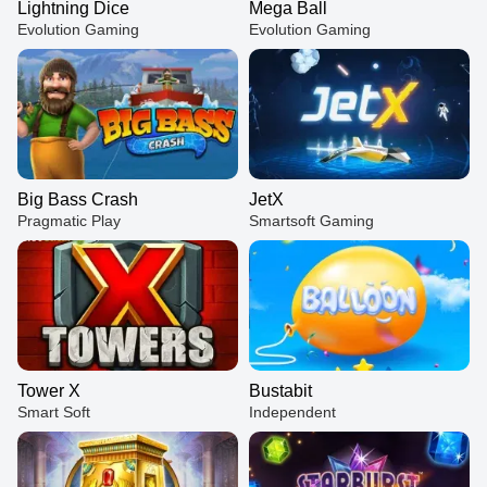
Lightning Dice
Mega Ball
Evolution Gaming
Evolution Gaming
Big Bass Crash
JetX
Pragmatic Play
Smartsoft Gaming
Tower X
Bustabit
Smart Soft
Independent