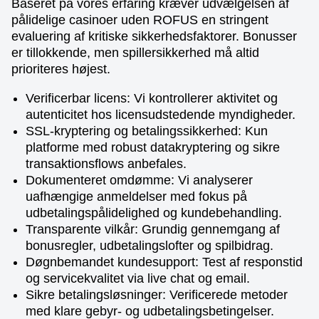
Baseret på vores erfaring kræver udvælgelsen af
Evolution Gaming
Pragmatic Play
Play’n GO
Evolution Gaming
Smartsoft Gaming
NetEnt
pålidelige casinoer uden ROFUS en stringent
evaluering af kritiske sikkerhedsfaktorer. Bonusser
er tillokkende, men spillersikkerhed må altid
prioriteres højest.
Verificerbar licens: Vi kontrollerer aktivitet og
autenticitet hos licensudstedende myndigheder.
Lightning Dice
Tower X
Wolf Gold
Mega Ball
Bustabit
Gonzo’s Quest
SSL-kryptering og betalingssikkerhed: Kun
Evolution Gaming
Smart Soft
Pragmatic Play
Evolution Gaming
Independent
NetEnt
platforme med robust datakryptering og sikre
transaktionsflows anbefales.
Dokumenteret omdømme: Vi analyserer
uafhængige anmeldelser med fokus på
udbetalingspålidelighed og kundebehandling.
Transparente vilkår: Grundig gennemgang af
bonusregler, udbetalingslofter og spilbidrag.
Lightning Roulette
Spaceman
Mega Moolah
Monopoly Live
Boom or Bust
The Dog House
Evolution Gaming
Pragmatic Play
Microgaming
Evolution Gaming
BGaming
Pragmatic Play
Døgnbemandet kundesupport: Test af responstid
og servicekvalitet via live chat og email.
Sikre betalingsløsninger: Verificerede metoder
med klare gebyr- og udbetalingsbetingelser.