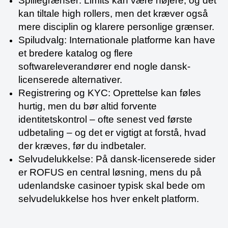
Spillegrænser: Limits kan være højere, og det
kan tiltale high rollers, men det kræver også
mere disciplin og klarere personlige grænser.
Spiludvalg: Internationale platforme kan have
et bredere katalog og flere
softwareleverandører end nogle dansk-
licenserede alternativer.
Registrering og KYC: Oprettelse kan føles
hurtig, men du bør altid forvente
identitetskontrol – ofte senest ved første
udbetaling – og det er vigtigt at forstå, hvad
der kræves, før du indbetaler.
Selvudelukkelse: På dansk-licenserede sider
er ROFUS en central løsning, mens du på
udenlandske casinoer typisk skal bede om
selvudelukkelse hos hver enkelt platform.