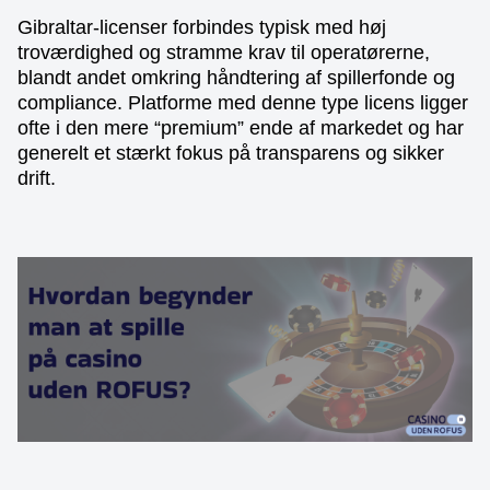
Gibraltar-licenser forbindes typisk med høj
troværdighed og stramme krav til operatørerne,
blandt andet omkring håndtering af spillerfonde og
compliance. Platforme med denne type licens ligger
ofte i den mere “premium” ende af markedet og har
generelt et stærkt fokus på transparens og sikker
drift.