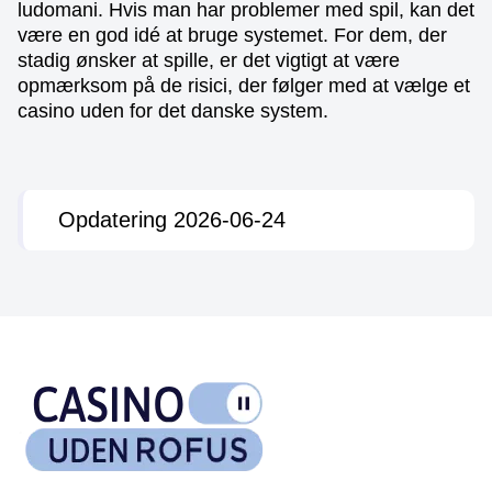
ludomani. Hvis man har problemer med spil, kan det
være en god idé at bruge systemet. For dem, der
stadig ønsker at spille, er det vigtigt at være
opmærksom på de risici, der følger med at vælge et
casino uden for det danske system.
Opdatering 2026-06-24