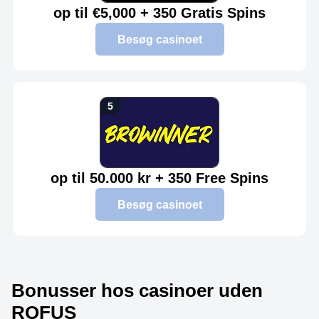
op til €5,000 + 350 Gratis Spins
Besøg casinoet
op til 50.000 kr + 350 Free Spins
Besøg casinoet
Bonusser hos casinoer uden
ROFUS