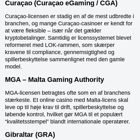
Curaçao (Curaçao eGaming / CGA)
Curaçao-licensen er stadig en af de mest udbredte i
branchen, og mange Curaçao-casinoer er kendt for
at være fleksible – især når det gælder
kryptobetalinger. Samtidig er licenssystemet blevet
reformeret med LOK-rammen, som skærper
kravene til compliance, gennemsigtighed og
spillerbeskyttelse sammenlignet med den gamle
model.
MGA – Malta Gaming Authority
MGA-licensen betragtes ofte som en af branchens
stærkeste. Et online casino med Malta-licens skal
leve op til høje krav til drift, spillerbeskyttelse og
løbende kontrol, hvilket gør MGA til et populært
“kvalitetsstempel” blandt internationale operatører.
Gibraltar (GRA)