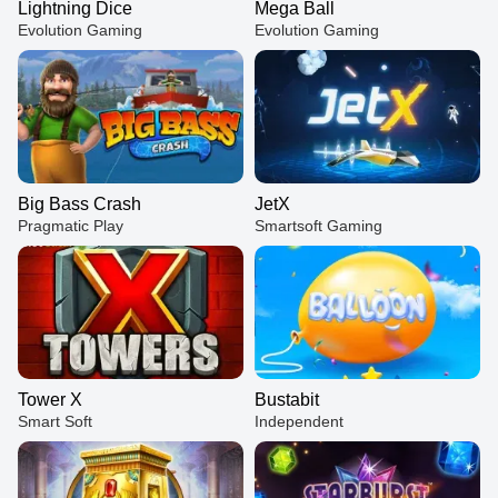
Lightning Dice
Mega Ball
Evolution Gaming
Evolution Gaming
Big Bass Crash
JetX
Pragmatic Play
Smartsoft Gaming
Tower X
Bustabit
Smart Soft
Independent