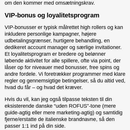
om den kommer med omsætningskrav.
VIP-bonus og loyalitetsprogram
VIP-bonusser er typisk målrettet high rollers og kan
inkludere personlige kampagner, højere
udbetalingsgrænser, hurtigere behandling, en
dedikeret account manager og særlige invitationer.
Et loyalitetsprogram er bredere og belønner
løbende aktivitet for alle spillere, ofte via point, der
låser op for niveauer med bonusser, free spins og
andre fordele. Vi foretrækker programmer med klare
regler og gennemsigtige betingelser, så du altid ved,
hvad du får – og hvad det kræver.
Hvis du vil, kan jeg også tilpasse teksten til din
eksisterende danske “uden ROFUS”-tone (mere
guide-agtig eller mere marketing-agtig) og samtidig
fjerne/erstatte de italienske brandnavne, så den
passer 1:1 ind på din side.