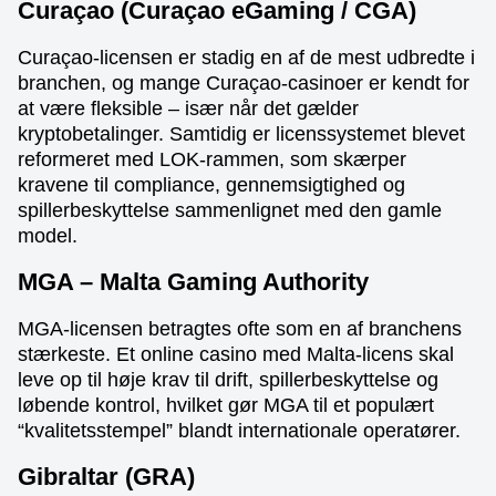
Curaçao (Curaçao eGaming / CGA)
Curaçao-licensen er stadig en af de mest udbredte i
branchen, og mange Curaçao-casinoer er kendt for
at være fleksible – især når det gælder
kryptobetalinger. Samtidig er licenssystemet blevet
reformeret med LOK-rammen, som skærper
kravene til compliance, gennemsigtighed og
spillerbeskyttelse sammenlignet med den gamle
model.
MGA – Malta Gaming Authority
MGA-licensen betragtes ofte som en af branchens
stærkeste. Et online casino med Malta-licens skal
leve op til høje krav til drift, spillerbeskyttelse og
løbende kontrol, hvilket gør MGA til et populært
“kvalitetsstempel” blandt internationale operatører.
Gibraltar (GRA)