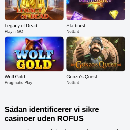
Legacy of Dead
Starburst
Play’n GO
NetEnt
Wolf Gold
Gonzo’s Quest
Pragmatic Play
NetEnt
​​Sådan identificerer vi sikre
casinoer uden ROFUS
Crazy Time
Big Bass Crash
Legacy of Dead
Dragon Tiger
JetX
Starburst