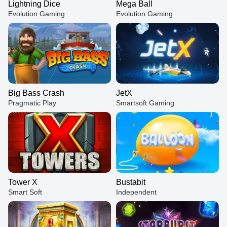
Lightning Dice
Mega Ball
Evolution Gaming
Evolution Gaming
Big Bass Crash
JetX
Pragmatic Play
Smartsoft Gaming
Tower X
Bustabit
Smart Soft
Independent