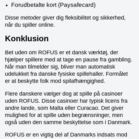
Forudbetalte kort (Paysafecard)
Disse metoder giver dig fleksibilitet og sikkerhed,
når du spiller online.
Konklusion
Bet uden om ROFUS er et dansk værktøj, der
hjælper spillere med at tage en pause fra gambling.
Når man tilmelder sig, bliver man automatisk
udelukket fra danske fysiske spillehaller. Formålet
er at beskytte folk mod spilafhængighed.
Flere danskere vælger dog at spille på casinoer
uden ROFUS. Disse casinoer har typisk licens fra
andre lande, som Malta eller Curacao. Det giver
mulighed for at spille uden begrænsninger, men
også uden den samme beskyttelse som i Danmark.
ROFUS er en vigtig del af Danmarks indsats mod