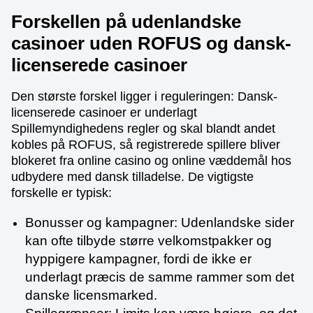
Forskellen på udenlandske
casinoer uden ROFUS og dansk-
licenserede casinoer
Den største forskel ligger i reguleringen: Dansk-
licenserede casinoer er underlagt
Spillemyndighedens regler og skal blandt andet
kobles på ROFUS, så registrerede spillere bliver
blokeret fra online casino og online væddemål hos
udbydere med dansk tilladelse. De vigtigste
forskelle er typisk:
Bonusser og kampagner: Udenlandske sider
kan ofte tilbyde større velkomstpakker og
hyppigere kampagner, fordi de ikke er
underlagt præcis de samme rammer som det
danske licensmarked.