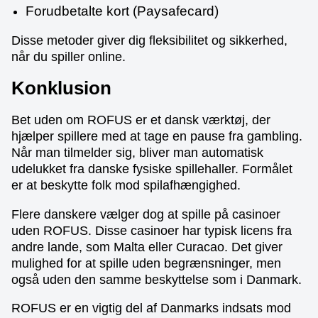
Forudbetalte kort (Paysafecard)
Disse metoder giver dig fleksibilitet og sikkerhed,
når du spiller online.
Konklusion
Bet uden om ROFUS er et dansk værktøj, der
hjælper spillere med at tage en pause fra gambling.
Når man tilmelder sig, bliver man automatisk
udelukket fra danske fysiske spillehaller. Formålet
er at beskytte folk mod spilafhængighed.
Flere danskere vælger dog at spille på casinoer
uden ROFUS. Disse casinoer har typisk licens fra
andre lande, som Malta eller Curacao. Det giver
mulighed for at spille uden begrænsninger, men
også uden den samme beskyttelse som i Danmark.
ROFUS er en vigtig del af Danmarks indsats mod