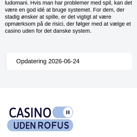
ludomani. Hvis man har problemer med spil, kan det
være en god idé at bruge systemet. For dem, der
stadig ønsker at spille, er det vigtigt at være
opmærksom på de risici, der følger med at vælge et
casino uden for det danske system.
Opdatering 2026-06-24