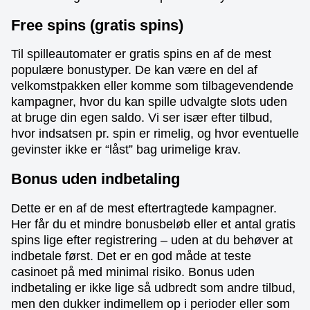
Free spins (gratis spins)
Til spilleautomater er gratis spins en af de mest
populære bonustyper. De kan være en del af
velkomstpakken eller komme som tilbagevendende
kampagner, hvor du kan spille udvalgte slots uden
at bruge din egen saldo. Vi ser især efter tilbud,
hvor indsatsen pr. spin er rimelig, og hvor eventuelle
gevinster ikke er “låst” bag urimelige krav.
Bonus uden indbetaling
Dette er en af de mest eftertragtede kampagner.
Her får du et mindre bonusbeløb eller et antal gratis
spins lige efter registrering – uden at du behøver at
indbetale først. Det er en god måde at teste
casinoet på med minimal risiko. Bonus uden
indbetaling er ikke lige så udbredt som andre tilbud,
men den dukker indimellem op i perioder eller som