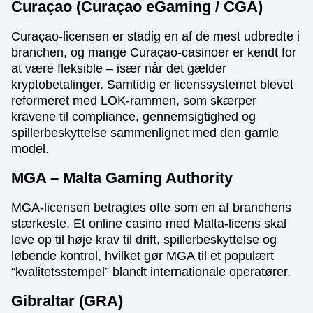
Curaçao (Curaçao eGaming / CGA)
Curaçao-licensen er stadig en af de mest udbredte i
branchen, og mange Curaçao-casinoer er kendt for
at være fleksible – især når det gælder
kryptobetalinger. Samtidig er licenssystemet blevet
reformeret med LOK-rammen, som skærper
kravene til compliance, gennemsigtighed og
spillerbeskyttelse sammenlignet med den gamle
model.
MGA – Malta Gaming Authority
MGA-licensen betragtes ofte som en af branchens
stærkeste. Et online casino med Malta-licens skal
leve op til høje krav til drift, spillerbeskyttelse og
løbende kontrol, hvilket gør MGA til et populært
“kvalitetsstempel” blandt internationale operatører.
Gibraltar (GRA)