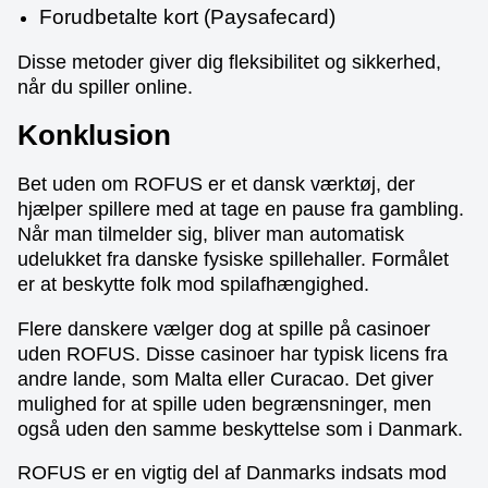
Forudbetalte kort (Paysafecard)
Disse metoder giver dig fleksibilitet og sikkerhed,
når du spiller online.
Konklusion
Bet uden om ROFUS er et dansk værktøj, der
hjælper spillere med at tage en pause fra gambling.
Når man tilmelder sig, bliver man automatisk
udelukket fra danske fysiske spillehaller. Formålet
er at beskytte folk mod spilafhængighed.
Flere danskere vælger dog at spille på casinoer
uden ROFUS. Disse casinoer har typisk licens fra
andre lande, som Malta eller Curacao. Det giver
mulighed for at spille uden begrænsninger, men
også uden den samme beskyttelse som i Danmark.
ROFUS er en vigtig del af Danmarks indsats mod