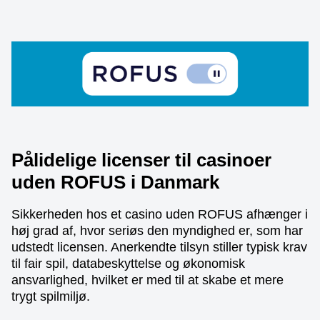
Pålidelige licenser til casinoer
uden ROFUS i Danmark
Sikkerheden hos et casino uden ROFUS afhænger i
høj grad af, hvor seriøs den myndighed er, som har
udstedt licensen. Anerkendte tilsyn stiller typisk krav
til fair spil, databeskyttelse og økonomisk
ansvarlighed, hvilket er med til at skabe et mere
trygt spilmiljø.