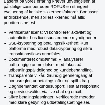
Baseret på vores erfaring kræver udvælgelsen af
Evolution Gaming
Pragmatic Play
Play’n GO
Evolution Gaming
Smartsoft Gaming
NetEnt
pålidelige casinoer uden ROFUS en stringent
evaluering af kritiske sikkerhedsfaktorer. Bonusser
er tillokkende, men spillersikkerhed må altid
prioriteres højest.
Verificerbar licens: Vi kontrollerer aktivitet og
autenticitet hos licensudstedende myndigheder.
Lightning Dice
Tower X
Wolf Gold
Mega Ball
Bustabit
Gonzo’s Quest
SSL-kryptering og betalingssikkerhed: Kun
Evolution Gaming
Smart Soft
Pragmatic Play
Evolution Gaming
Independent
NetEnt
platforme med robust datakryptering og sikre
transaktionsflows anbefales.
Dokumenteret omdømme: Vi analyserer
uafhængige anmeldelser med fokus på
udbetalingspålidelighed og kundebehandling.
Transparente vilkår: Grundig gennemgang af
bonusregler, udbetalingslofter og spilbidrag.
Lightning Roulette
Spaceman
Mega Moolah
Monopoly Live
Boom or Bust
The Dog House
Evolution Gaming
Pragmatic Play
Microgaming
Evolution Gaming
BGaming
Pragmatic Play
Døgnbemandet kundesupport: Test af responstid
og servicekvalitet via live chat og email.
Sikre betalingsløsninger: Verificerede metoder
med klare gebyr- og udbetalingsbetingelser.