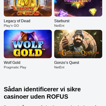
Legacy of Dead
Starburst
Play’n GO
NetEnt
Wolf Gold
Gonzo’s Quest
Pragmatic Play
NetEnt
​​Sådan identificerer vi sikre
casinoer uden ROFUS
Crazy Time
Big Bass Crash
Legacy of Dead
Dragon Tiger
JetX
Starburst