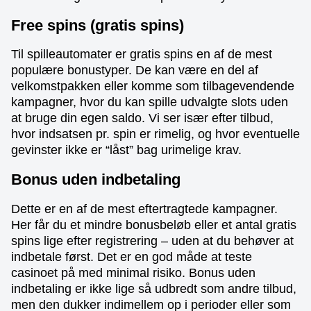
Free spins (gratis spins)
Til spilleautomater er gratis spins en af de mest
populære bonustyper. De kan være en del af
velkomstpakken eller komme som tilbagevendende
kampagner, hvor du kan spille udvalgte slots uden
at bruge din egen saldo. Vi ser især efter tilbud,
hvor indsatsen pr. spin er rimelig, og hvor eventuelle
gevinster ikke er “låst” bag urimelige krav.
Bonus uden indbetaling
Dette er en af de mest eftertragtede kampagner.
Her får du et mindre bonusbeløb eller et antal gratis
spins lige efter registrering – uden at du behøver at
indbetale først. Det er en god måde at teste
casinoet på med minimal risiko. Bonus uden
indbetaling er ikke lige så udbredt som andre tilbud,
men den dukker indimellem op i perioder eller som