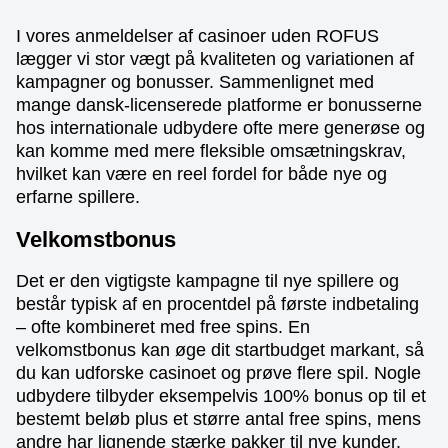
I vores anmeldelser af casinoer uden ROFUS
lægger vi stor vægt på kvaliteten og variationen af
kampagner og bonusser. Sammenlignet med
mange dansk-licenserede platforme er bonusserne
hos internationale udbydere ofte mere generøse og
kan komme med mere fleksible omsætningskrav,
hvilket kan være en reel fordel for både nye og
erfarne spillere.
Velkomstbonus
Det er den vigtigste kampagne til nye spillere og
består typisk af en procentdel på første indbetaling
– ofte kombineret med free spins. En
velkomstbonus kan øge dit startbudget markant, så
du kan udforske casinoet og prøve flere spil. Nogle
udbydere tilbyder eksempelvis 100% bonus op til et
bestemt beløb plus et større antal free spins, mens
andre har lignende stærke pakker til nye kunder.