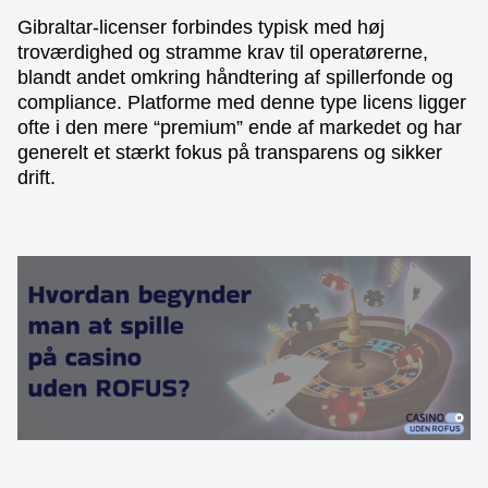
Gibraltar-licenser forbindes typisk med høj
troværdighed og stramme krav til operatørerne,
blandt andet omkring håndtering af spillerfonde og
compliance. Platforme med denne type licens ligger
ofte i den mere “premium” ende af markedet og har
generelt et stærkt fokus på transparens og sikker
drift.