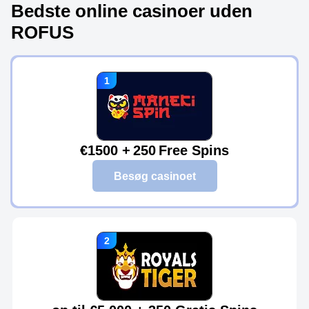
Bedste online casinoer uden
ROFUS
€1500 + 250 Free Spins
Besøg casinoet