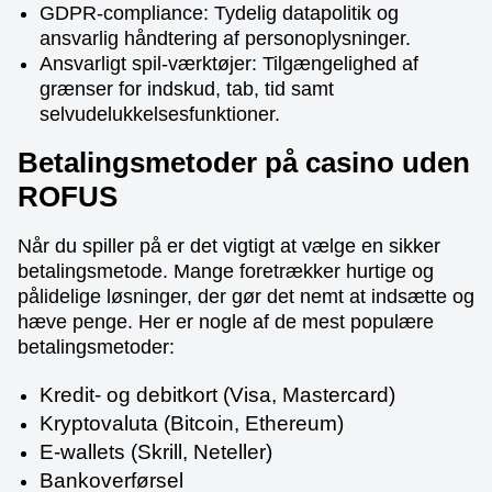
GDPR-compliance: Tydelig datapolitik og
ansvarlig håndtering af personoplysninger.
Ansvarligt spil-værktøjer: Tilgængelighed af
Dream Catcher
Bustabit
Reactoonz
Funky Time
Moonshot
Gates of Olympus
grænser for indskud, tab, tid samt
Evolution Gaming
Independent
Play’n GO
Evolution Gaming
SoftSwiss
Pragmatic Play
selvudelukkelsesfunktioner.
Betalingsmetoder på casino uden
ROFUS
Når du spiller på er det vigtigt at vælge en sikker
betalingsmetode. Mange foretrækker hurtige og
Live Blackjack
Crash
Dead or Alive II
Live Craps
Aviator
Book of Dead
pålidelige løsninger, der gør det nemt at indsætte og
Evolution Gaming
Roobet
NetEnt
Evolution Gaming
Spribe
Play’n GO
hæve penge. Her er nogle af de mest populære
betalingsmetoder:
Kredit- og debitkort (Visa, Mastercard)
Kryptovaluta (Bitcoin, Ethereum)
E-wallets (Skrill, Neteller)
Live Baccarat
Lucky Crumbling
Big Bass Bonanza
Side Bet City
Cash or Crash
Sweet Bonanza
Bankoverførsel
Evolution Gaming
Gamzix
Pragmatic Play
Evolution Gaming
Evolution Gaming
Pragmatic Play