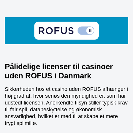
Pålidelige licenser til casinoer
uden ROFUS i Danmark
Sikkerheden hos et casino uden ROFUS afhænger i
høj grad af, hvor seriøs den myndighed er, som har
udstedt licensen. Anerkendte tilsyn stiller typisk krav
til fair spil, databeskyttelse og økonomisk
ansvarlighed, hvilket er med til at skabe et mere
trygt spilmiljø.