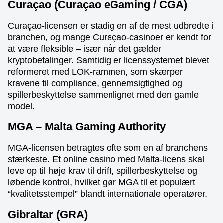
Curaçao (Curaçao eGaming / CGA)
Curaçao-licensen er stadig en af de mest udbredte i
branchen, og mange Curaçao-casinoer er kendt for
at være fleksible – især når det gælder
kryptobetalinger. Samtidig er licenssystemet blevet
reformeret med LOK-rammen, som skærper
kravene til compliance, gennemsigtighed og
spillerbeskyttelse sammenlignet med den gamle
model.
MGA – Malta Gaming Authority
MGA-licensen betragtes ofte som en af branchens
stærkeste. Et online casino med Malta-licens skal
leve op til høje krav til drift, spillerbeskyttelse og
løbende kontrol, hvilket gør MGA til et populært
“kvalitetsstempel” blandt internationale operatører.
Gibraltar (GRA)