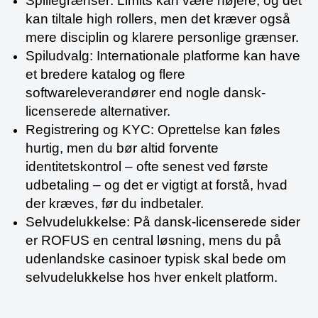
Spillegrænser: Limits kan være højere, og det
kan tiltale high rollers, men det kræver også
mere disciplin og klarere personlige grænser.
Spiludvalg: Internationale platforme kan have
et bredere katalog og flere
softwareleverandører end nogle dansk-
licenserede alternativer.
Registrering og KYC: Oprettelse kan føles
hurtig, men du bør altid forvente
identitetskontrol – ofte senest ved første
udbetaling – og det er vigtigt at forstå, hvad
der kræves, før du indbetaler.
Selvudelukkelse: På dansk-licenserede sider
er ROFUS en central løsning, mens du på
udenlandske casinoer typisk skal bede om
selvudelukkelse hos hver enkelt platform.