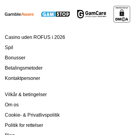
Сasino uden ROFUS i 2026
Spil
Bonusser
Betalingsmetoder
Kontaktpersoner
Vilkår & betingelser
Om os
Cookie- & Privatlivspolitik
Politik for rettelser