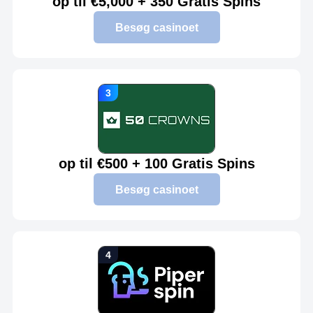
op til €5,000 + 350 Gratis Spins
Besøg casinoet
op til €500 + 100 Gratis Spins
Besøg casinoet