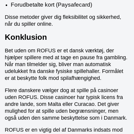
Forudbetalte kort (Paysafecard)
Disse metoder giver dig fleksibilitet og sikkerhed,
når du spiller online.
Konklusion
Bet uden om ROFUS er et dansk værktøj, der
hjælper spillere med at tage en pause fra gambling.
Når man tilmelder sig, bliver man automatisk
udelukket fra danske fysiske spillehaller. Formålet
er at beskytte folk mod spilafhængighed.
Flere danskere vælger dog at spille på casinoer
uden ROFUS. Disse casinoer har typisk licens fra
andre lande, som Malta eller Curacao. Det giver
mulighed for at spille uden begrænsninger, men
også uden den samme beskyttelse som i Danmark.
ROFUS er en vigtig del af Danmarks indsats mod