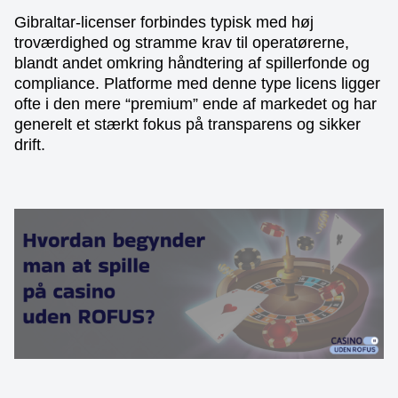
Gibraltar-licenser forbindes typisk med høj
troværdighed og stramme krav til operatørerne,
blandt andet omkring håndtering af spillerfonde og
compliance. Platforme med denne type licens ligger
ofte i den mere “premium” ende af markedet og har
generelt et stærkt fokus på transparens og sikker
drift.