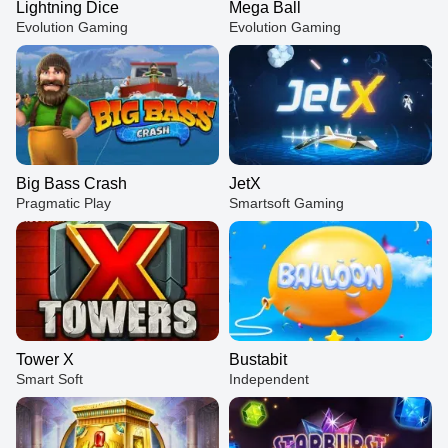
Lightning Dice
Mega Ball
Evolution Gaming
Evolution Gaming
Big Bass Crash
JetX
Pragmatic Play
Smartsoft Gaming
Tower X
Bustabit
Smart Soft
Independent