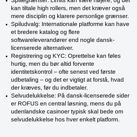
Spillegrænser: Limits kan være højere, og det
kan tiltale high rollers, men det kræver også
mere disciplin og klarere personlige grænser.
Spiludvalg: Internationale platforme kan have
et bredere katalog og flere
softwareleverandører end nogle dansk-
licenserede alternativer.
Registrering og KYC: Oprettelse kan føles
hurtig, men du bør altid forvente
identitetskontrol – ofte senest ved første
udbetaling – og det er vigtigt at forstå, hvad
der kræves, før du indbetaler.
Selvudelukkelse: På dansk-licenserede sider
er ROFUS en central løsning, mens du på
udenlandske casinoer typisk skal bede om
selvudelukkelse hos hver enkelt platform.