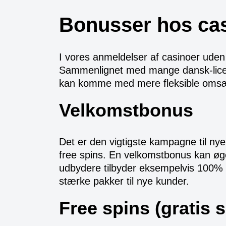
Bonusser hos ca
I vores anmeldelser af casinoer ude
Sammenlignet med mange dansk-licen
kan komme med mere fleksible omsætni
Velkomstbonus
Det er den vigtigste kampagne til nye
free spins. En velkomstbonus kan øge
udbydere tilbyder eksempelvis 100% b
stærke pakker til nye kunder.
Free spins (gratis 