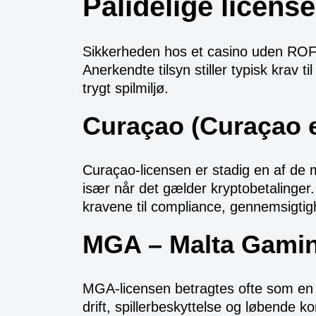
Pålidelige licens
Sikkerheden hos et casino uden ROFU
Anerkendte tilsyn stiller typisk krav t
trygt spilmiljø.
Curaçao (Curaçao 
Curaçao-licensen er stadig en af de 
især når det gælder kryptobetalinge
kravene til compliance, gennemsigti
MGA – Malta Gamin
MGA-licensen betragtes ofte som en af
drift, spillerbeskyttelse og løbende ko