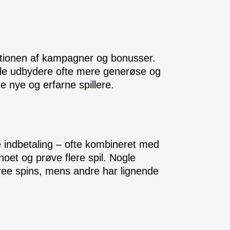
ationen af kampagner og bonusser.
le udbydere ofte mere generøse og
 nye og erfarne spillere.
te indbetaling – ofte kombineret med
oet og prøve flere spil. Nogle
free spins, mens andre har lignende