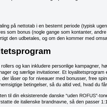
ling på nettotab i en bestemt periode (typisk ugentl
neres som bonus (nogle gange som kontanter, andre
rtigt den udbetales, og om den kommer med omsæ
itetsprogram
h rollers og kan inkludere personlige kampagner, h
ager og særlige invitationer. Et loyalitetsprogram
oint, der låser op for niveauer med bonusser, free sp
msigtige betingelser, så du altid ved, hvad du få
ksten til din eksisterende danske “uden ROFUS”-ton
rstatte de italienske brandnavne, så den passer 1:1