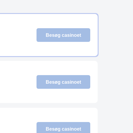
Besøg casinoet
Besøg casinoet
Besøg casinoet