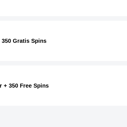
+ 350 Gratis Spins
kr + 350 Free Spins