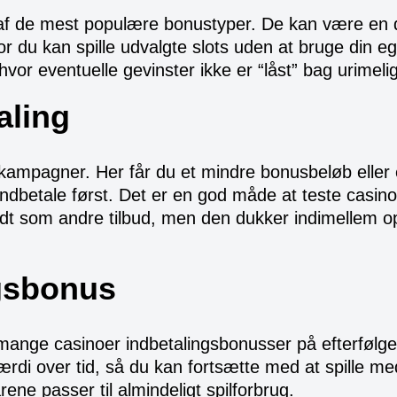
en af de mest populære bonustyper. De kan være en
u kan spille udvalgte slots uden at bruge din egen
 hvor eventuelle gevinster ikke er “låst” bag urimeli
aling
kampagner. Her får du et mindre bonusbeløb eller et
indbetale først. Det er en god måde at teste casin
edt som andre tilbud, men den dukker indimellem op
ngsbonus
 mange casinoer indbetalingsbonusser på efterfølg
ærdi over tid, så du kan fortsætte med at spille med
ne passer til almindeligt spilforbrug.