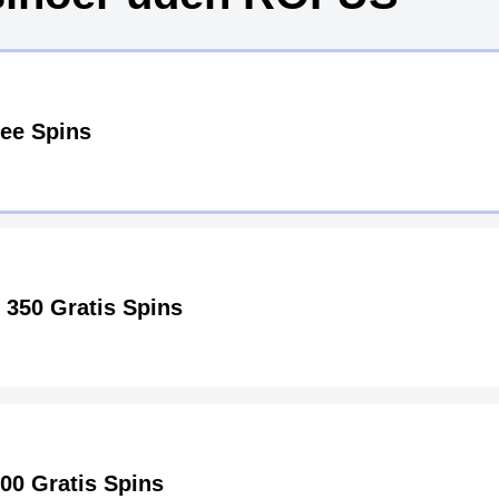
ree Spins
+ 350 Gratis Spins
100 Gratis Spins