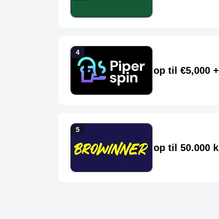
op til €5,000 
op til 50.000 