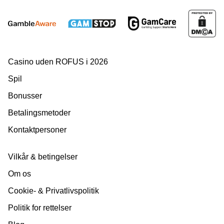
Сasino uden ROFUS i 2026
Spil
Bonusser
Betalingsmetoder
Kontaktpersoner
Vilkår & betingelser
Om os
Cookie- & Privatlivspolitik
Politik for rettelser