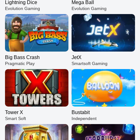
Lightning Dice
Mega Ball
Evolution Gaming
Evolution Gaming
Big Bass Crash
JetX
Pragmatic Play
Smartsoft Gaming
Tower X
Bustabit
Smart Soft
Independent