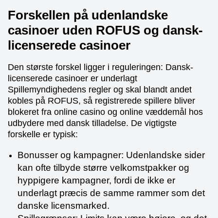
Forskellen på udenlandske
casinoer uden ROFUS og dansk-
licenserede casinoer
Den største forskel ligger i reguleringen: Dansk-
licenserede casinoer er underlagt
Spillemyndighedens regler og skal blandt andet
kobles på ROFUS, så registrerede spillere bliver
blokeret fra online casino og online væddemål hos
udbydere med dansk tilladelse. De vigtigste
forskelle er typisk:
Bonusser og kampagner: Udenlandske sider
kan ofte tilbyde større velkomstpakker og
hyppigere kampagner, fordi de ikke er
underlagt præcis de samme rammer som det
danske licensmarked.