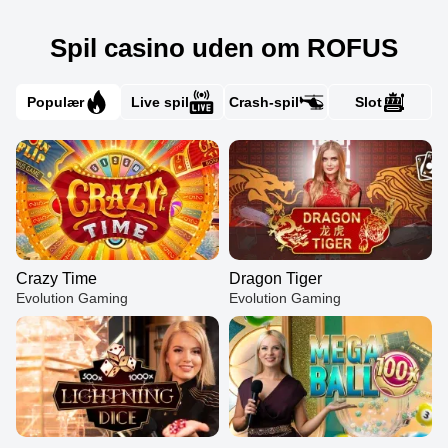
Spil casino uden om ROFUS
Populær
Live spil
Crash-spil
Slot
Crazy Time
Dragon Tiger
Evolution Gaming
Evolution Gaming