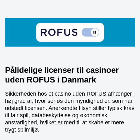
Pålidelige licenser til casinoer
uden ROFUS i Danmark
Sikkerheden hos et casino uden ROFUS afhænger i
høj grad af, hvor seriøs den myndighed er, som har
udstedt licensen. Anerkendte tilsyn stiller typisk krav
til fair spil, databeskyttelse og økonomisk
ansvarlighed, hvilket er med til at skabe et mere
trygt spilmiljø.