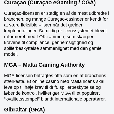
Curaçao (Curaçao eGaming / CGA)
Curaçao-licensen er stadig en af de mest udbredte i
branchen, og mange Curaçao-casinoer er kendt for
at være fleksible – især når det gælder
kryptobetalinger. Samtidig er licenssystemet blevet
reformeret med LOK-rammen, som skærper
kravene til compliance, gennemsigtighed og
spillerbeskyttelse sammenlignet med den gamle
model.
MGA – Malta Gaming Authority
MGA-licensen betragtes ofte som en af branchens
stærkeste. Et online casino med Malta-licens skal
leve op til høje krav til drift, spillerbeskyttelse og
løbende kontrol, hvilket gør MGA til et populært
“kvalitetsstempel” blandt internationale operatører.
Gibraltar (GRA)