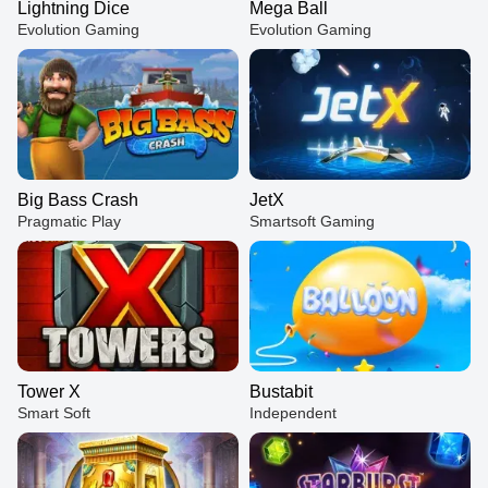
Lightning Dice
Mega Ball
Evolution Gaming
Evolution Gaming
Big Bass Crash
JetX
Pragmatic Play
Smartsoft Gaming
Tower X
Bustabit
Smart Soft
Independent