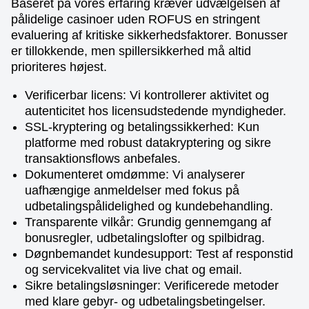
Baseret på vores erfaring kræver udvælgelsen af
Evolution Gaming
Pragmatic Play
Play’n GO
Evolution Gaming
Smartsoft Gaming
NetEnt
pålidelige casinoer uden ROFUS en stringent
evaluering af kritiske sikkerhedsfaktorer. Bonusser
er tillokkende, men spillersikkerhed må altid
prioriteres højest.
Verificerbar licens: Vi kontrollerer aktivitet og
autenticitet hos licensudstedende myndigheder.
Lightning Dice
Tower X
Wolf Gold
Mega Ball
Bustabit
Gonzo’s Quest
SSL-kryptering og betalingssikkerhed: Kun
Evolution Gaming
Smart Soft
Pragmatic Play
Evolution Gaming
Independent
NetEnt
platforme med robust datakryptering og sikre
transaktionsflows anbefales.
Dokumenteret omdømme: Vi analyserer
uafhængige anmeldelser med fokus på
udbetalingspålidelighed og kundebehandling.
Transparente vilkår: Grundig gennemgang af
bonusregler, udbetalingslofter og spilbidrag.
Lightning Roulette
Spaceman
Mega Moolah
Monopoly Live
Boom or Bust
The Dog House
Evolution Gaming
Pragmatic Play
Microgaming
Evolution Gaming
BGaming
Pragmatic Play
Døgnbemandet kundesupport: Test af responstid
og servicekvalitet via live chat og email.
Sikre betalingsløsninger: Verificerede metoder
med klare gebyr- og udbetalingsbetingelser.