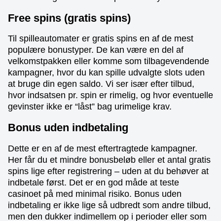
Free spins (gratis spins)
Til spilleautomater er gratis spins en af de mest
populære bonustyper. De kan være en del af
velkomstpakken eller komme som tilbagevendende
kampagner, hvor du kan spille udvalgte slots uden
at bruge din egen saldo. Vi ser især efter tilbud,
hvor indsatsen pr. spin er rimelig, og hvor eventuelle
gevinster ikke er “låst” bag urimelige krav.
Bonus uden indbetaling
Dette er en af de mest eftertragtede kampagner.
Her får du et mindre bonusbeløb eller et antal gratis
spins lige efter registrering – uden at du behøver at
indbetale først. Det er en god måde at teste
casinoet på med minimal risiko. Bonus uden
indbetaling er ikke lige så udbredt som andre tilbud,
men den dukker indimellem op i perioder eller som