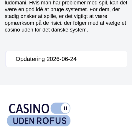
ludomani. Hvis man har problemer med spil, kan det
være en god idé at bruge systemet. For dem, der
stadig ønsker at spille, er det vigtigt at være
opmærksom på de risici, der følger med at vælge et
casino uden for det danske system.
Opdatering 2026-06-24