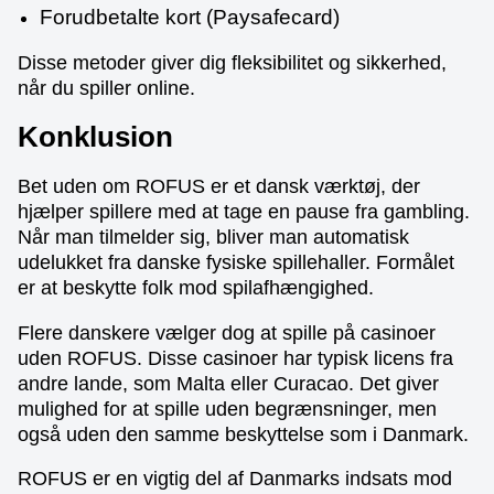
Forudbetalte kort (Paysafecard)
Disse metoder giver dig fleksibilitet og sikkerhed,
når du spiller online.
Konklusion
Bet uden om ROFUS er et dansk værktøj, der
hjælper spillere med at tage en pause fra gambling.
Når man tilmelder sig, bliver man automatisk
udelukket fra danske fysiske spillehaller. Formålet
er at beskytte folk mod spilafhængighed.
Flere danskere vælger dog at spille på casinoer
uden ROFUS. Disse casinoer har typisk licens fra
andre lande, som Malta eller Curacao. Det giver
mulighed for at spille uden begrænsninger, men
også uden den samme beskyttelse som i Danmark.
ROFUS er en vigtig del af Danmarks indsats mod