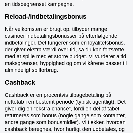
en tidsbegrænset kampagne.
Reload-/indbetalingsbonus
Når velkomsten er brugt op, tilbyder mange
casinoer indbetalingsbonusser på efterfølgende
indbetalinger. Det fungerer som en loyalitetsbonus,
der giver ekstra værdi over tid, så du kan fortsætte
med at spille med et større budget. Vi vurderer altid
maksgrænser, hyppighed og om vilkårene passer til
almindeligt spilforbrug.
Cashback
Cashback er en procentvis tilbagebetaling på
nettotab i en bestemt periode (typisk ugentligt). Det
giver dig en “ekstra chance”, fordi en del af tabet
returneres som bonus (nogle gange som kontanter,
andre gange som bonusmidler). Vi tjekker, hvordan
cashback beregnes, hvor hurtigt den udbetales, og