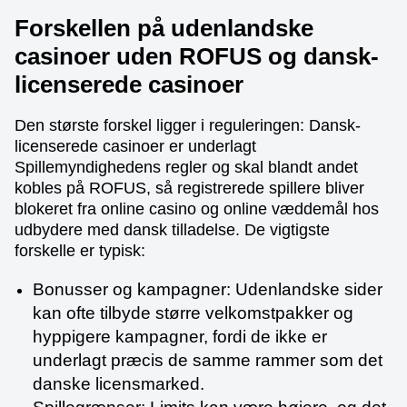
Forskellen på udenlandske
casinoer uden ROFUS og dansk-
licenserede casinoer
Den største forskel ligger i reguleringen: Dansk-
licenserede casinoer er underlagt
Spillemyndighedens regler og skal blandt andet
kobles på ROFUS, så registrerede spillere bliver
blokeret fra online casino og online væddemål hos
udbydere med dansk tilladelse. De vigtigste
forskelle er typisk:
Bonusser og kampagner: Udenlandske sider
kan ofte tilbyde større velkomstpakker og
hyppigere kampagner, fordi de ikke er
underlagt præcis de samme rammer som det
danske licensmarked.