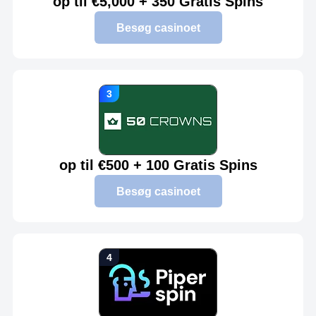
op til €5,000 + 350 Gratis Spins
Besøg casinoet
op til €500 + 100 Gratis Spins
Besøg casinoet