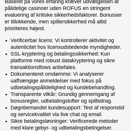
Baseret på vores erfaring kræver udvælgelsen af
Evolution Gaming
Pragmatic Play
Play’n GO
Evolution Gaming
Smartsoft Gaming
NetEnt
pålidelige casinoer uden ROFUS en stringent
evaluering af kritiske sikkerhedsfaktorer. Bonusser
er tillokkende, men spillersikkerhed må altid
prioriteres højest.
Verificerbar licens: Vi kontrollerer aktivitet og
autenticitet hos licensudstedende myndigheder.
Lightning Dice
Tower X
Wolf Gold
Mega Ball
Bustabit
Gonzo’s Quest
SSL-kryptering og betalingssikkerhed: Kun
Evolution Gaming
Smart Soft
Pragmatic Play
Evolution Gaming
Independent
NetEnt
platforme med robust datakryptering og sikre
transaktionsflows anbefales.
Dokumenteret omdømme: Vi analyserer
uafhængige anmeldelser med fokus på
udbetalingspålidelighed og kundebehandling.
Transparente vilkår: Grundig gennemgang af
bonusregler, udbetalingslofter og spilbidrag.
Lightning Roulette
Spaceman
Mega Moolah
Monopoly Live
Boom or Bust
The Dog House
Evolution Gaming
Pragmatic Play
Microgaming
Evolution Gaming
BGaming
Pragmatic Play
Døgnbemandet kundesupport: Test af responstid
og servicekvalitet via live chat og email.
Sikre betalingsløsninger: Verificerede metoder
med klare gebyr- og udbetalingsbetingelser.