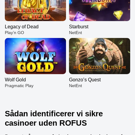
Legacy of Dead
Starburst
Play’n GO
NetEnt
Wolf Gold
Gonzo’s Quest
Pragmatic Play
NetEnt
​​Sådan identificerer vi sikre
casinoer uden ROFUS
Crazy Time
Big Bass Crash
Legacy of Dead
Dragon Tiger
JetX
Starburst