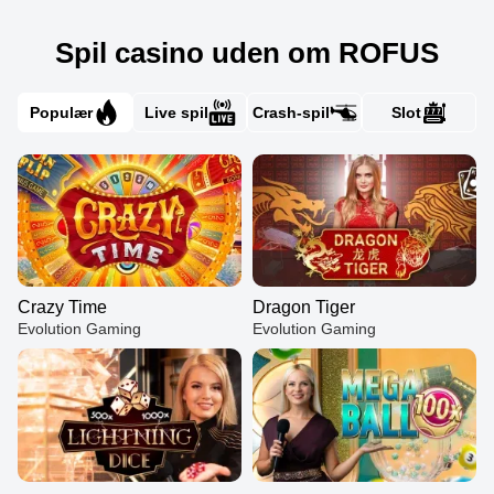
Spil casino uden om ROFUS
Populær
Live spil
Crash-spil
Slot
Crazy Time
Dragon Tiger
Evolution Gaming
Evolution Gaming