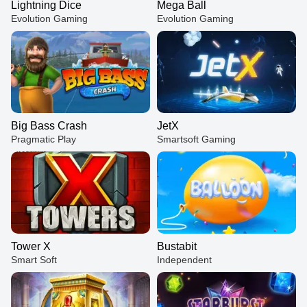
Lightning Dice
Mega Ball
Evolution Gaming
Evolution Gaming
Big Bass Crash
JetX
Pragmatic Play
Smartsoft Gaming
Tower X
Bustabit
Smart Soft
Independent