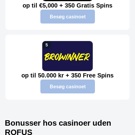
op til €5,000 + 350 Gratis Spins
Besøg casinoet
op til 50.000 kr + 350 Free Spins
Besøg casinoet
Bonusser hos casinoer uden
ROFUS