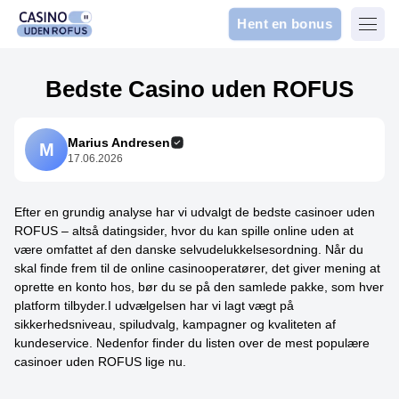
Hent en bonus
Bedste Casino uden ROFUS
Marius Andresen
M
17.06.2026
Efter en grundig analyse har vi udvalgt de bedste casinoer uden
ROFUS – altså datingsider, hvor du kan spille online uden at
være omfattet af den danske selvudelukkelsesordning. Når du
skal finde frem til de online casinooperatører, det giver mening at
oprette en konto hos, bør du se på den samlede pakke, som hver
platform tilbyder.I udvælgelsen har vi lagt vægt på
sikkerhedsniveau, spiludvalg, kampagner og kvaliteten af
kundeservice. Nedenfor finder du listen over de mest populære
casinoer uden ROFUS lige nu.