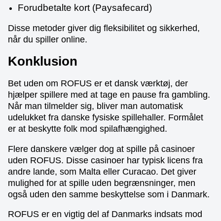
Forudbetalte kort (Paysafecard)
Disse metoder giver dig fleksibilitet og sikkerhed,
når du spiller online.
Konklusion
Bet uden om ROFUS er et dansk værktøj, der
hjælper spillere med at tage en pause fra gambling.
Når man tilmelder sig, bliver man automatisk
udelukket fra danske fysiske spillehaller. Formålet
er at beskytte folk mod spilafhængighed.
Flere danskere vælger dog at spille på casinoer
uden ROFUS. Disse casinoer har typisk licens fra
andre lande, som Malta eller Curacao. Det giver
mulighed for at spille uden begrænsninger, men
også uden den samme beskyttelse som i Danmark.
ROFUS er en vigtig del af Danmarks indsats mod