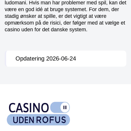
ludomani. Hvis man har problemer med spil, kan det
være en god idé at bruge systemet. For dem, der
stadig ønsker at spille, er det vigtigt at være
opmærksom på de risici, der følger med at vælge et
casino uden for det danske system.
Opdatering 2026-06-24