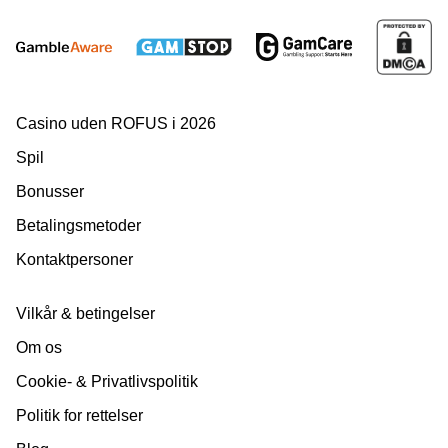
Сasino uden ROFUS i 2026
Spil
Bonusser
Betalingsmetoder
Kontaktpersoner
Vilkår & betingelser
Om os
Cookie- & Privatlivspolitik
Politik for rettelser