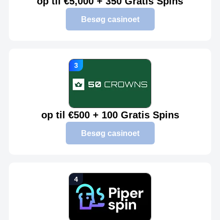
op til €5,000 + 350 Gratis Spins
Besøg casinoet
op til €500 + 100 Gratis Spins
Besøg casinoet