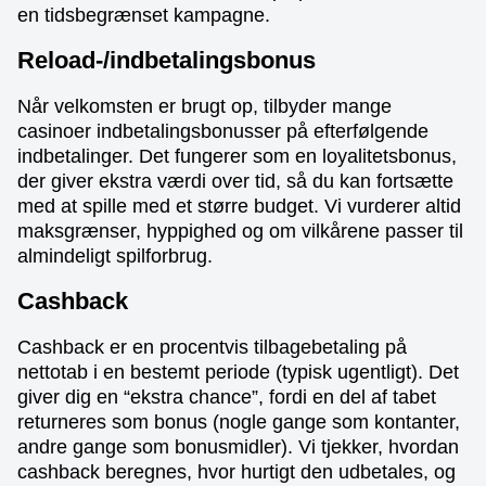
en tidsbegrænset kampagne.
Reload-/indbetalingsbonus
Når velkomsten er brugt op, tilbyder mange
casinoer indbetalingsbonusser på efterfølgende
indbetalinger. Det fungerer som en loyalitetsbonus,
der giver ekstra værdi over tid, så du kan fortsætte
med at spille med et større budget. Vi vurderer altid
maksgrænser, hyppighed og om vilkårene passer til
almindeligt spilforbrug.
Cashback
Cashback er en procentvis tilbagebetaling på
nettotab i en bestemt periode (typisk ugentligt). Det
giver dig en “ekstra chance”, fordi en del af tabet
returneres som bonus (nogle gange som kontanter,
andre gange som bonusmidler). Vi tjekker, hvordan
cashback beregnes, hvor hurtigt den udbetales, og