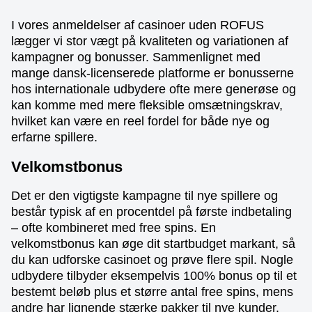
I vores anmeldelser af casinoer uden ROFUS
lægger vi stor vægt på kvaliteten og variationen af
kampagner og bonusser. Sammenlignet med
mange dansk-licenserede platforme er bonusserne
hos internationale udbydere ofte mere generøse og
kan komme med mere fleksible omsætningskrav,
hvilket kan være en reel fordel for både nye og
erfarne spillere.
Velkomstbonus
Det er den vigtigste kampagne til nye spillere og
består typisk af en procentdel på første indbetaling
– ofte kombineret med free spins. En
velkomstbonus kan øge dit startbudget markant, så
du kan udforske casinoet og prøve flere spil. Nogle
udbydere tilbyder eksempelvis 100% bonus op til et
bestemt beløb plus et større antal free spins, mens
andre har lignende stærke pakker til nye kunder.