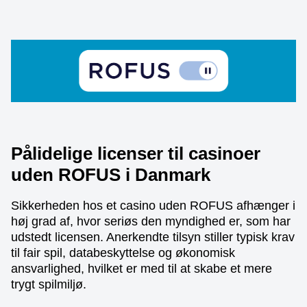
Pålidelige licenser til casinoer
uden ROFUS i Danmark
Sikkerheden hos et casino uden ROFUS afhænger i
høj grad af, hvor seriøs den myndighed er, som har
udstedt licensen. Anerkendte tilsyn stiller typisk krav
til fair spil, databeskyttelse og økonomisk
ansvarlighed, hvilket er med til at skabe et mere
trygt spilmiljø.