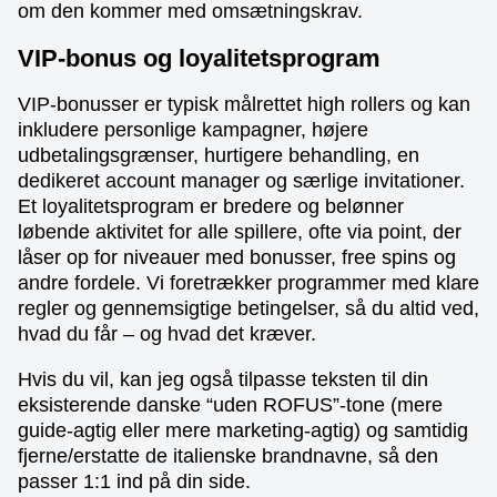
om den kommer med omsætningskrav.
VIP-bonus og loyalitetsprogram
VIP-bonusser er typisk målrettet high rollers og kan
inkludere personlige kampagner, højere
udbetalingsgrænser, hurtigere behandling, en
dedikeret account manager og særlige invitationer.
Et loyalitetsprogram er bredere og belønner
løbende aktivitet for alle spillere, ofte via point, der
låser op for niveauer med bonusser, free spins og
andre fordele. Vi foretrækker programmer med klare
regler og gennemsigtige betingelser, så du altid ved,
hvad du får – og hvad det kræver.
Hvis du vil, kan jeg også tilpasse teksten til din
eksisterende danske “uden ROFUS”-tone (mere
guide-agtig eller mere marketing-agtig) og samtidig
fjerne/erstatte de italienske brandnavne, så den
passer 1:1 ind på din side.