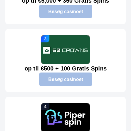
op til €5,000 + 350 Gratis Spins
Besøg casinoet
op til €500 + 100 Gratis Spins
Besøg casinoet