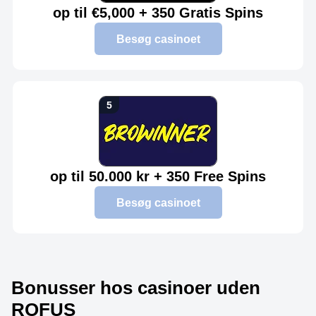
op til €5,000 + 350 Gratis Spins
Besøg casinoet
op til 50.000 kr + 350 Free Spins
Besøg casinoet
Bonusser hos casinoer uden
ROFUS