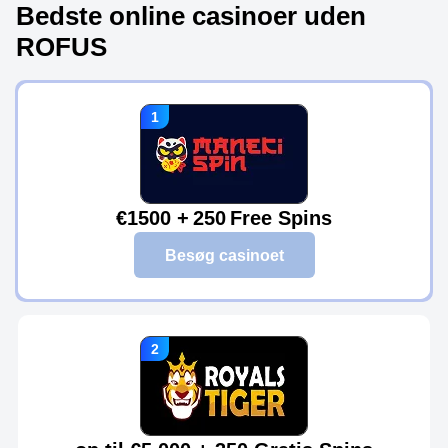
Bedste online casinoer uden
ROFUS
€1500 + 250 Free Spins
Besøg casinoet