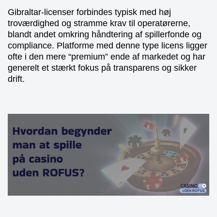
Gibraltar-licenser forbindes typisk med høj
troværdighed og stramme krav til operatørerne,
blandt andet omkring håndtering af spillerfonde og
compliance. Platforme med denne type licens ligger
ofte i den mere “premium” ende af markedet og har
generelt et stærkt fokus på transparens og sikker
drift.