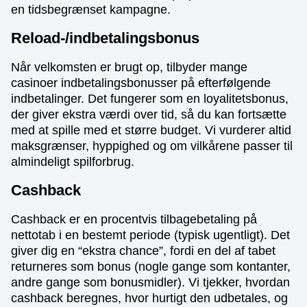
en tidsbegrænset kampagne.
Reload-/indbetalingsbonus
Når velkomsten er brugt op, tilbyder mange
casinoer indbetalingsbonusser på efterfølgende
indbetalinger. Det fungerer som en loyalitetsbonus,
der giver ekstra værdi over tid, så du kan fortsætte
med at spille med et større budget. Vi vurderer altid
maksgrænser, hyppighed og om vilkårene passer til
almindeligt spilforbrug.
Cashback
Cashback er en procentvis tilbagebetaling på
nettotab i en bestemt periode (typisk ugentligt). Det
giver dig en “ekstra chance”, fordi en del af tabet
returneres som bonus (nogle gange som kontanter,
andre gange som bonusmidler). Vi tjekker, hvordan
cashback beregnes, hvor hurtigt den udbetales, og