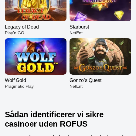
Legacy of Dead
Starburst
Play’n GO
NetEnt
Wolf Gold
Gonzo’s Quest
Pragmatic Play
NetEnt
​​Sådan identificerer vi sikre
casinoer uden ROFUS
Crazy Time
Big Bass Crash
Legacy of Dead
Dragon Tiger
JetX
Starburst