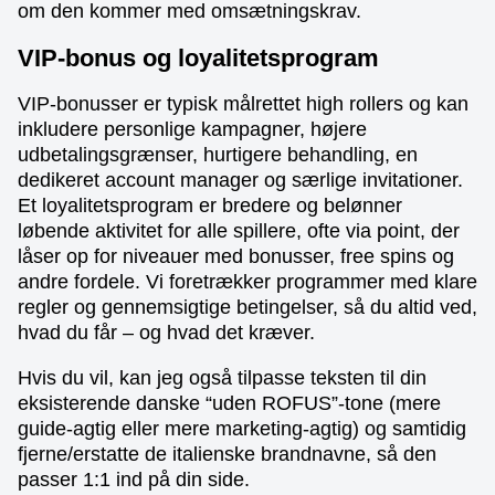
om den kommer med omsætningskrav.
VIP-bonus og loyalitetsprogram
VIP-bonusser er typisk målrettet high rollers og kan
inkludere personlige kampagner, højere
udbetalingsgrænser, hurtigere behandling, en
dedikeret account manager og særlige invitationer.
Et loyalitetsprogram er bredere og belønner
løbende aktivitet for alle spillere, ofte via point, der
låser op for niveauer med bonusser, free spins og
andre fordele. Vi foretrækker programmer med klare
regler og gennemsigtige betingelser, så du altid ved,
hvad du får – og hvad det kræver.
Hvis du vil, kan jeg også tilpasse teksten til din
eksisterende danske “uden ROFUS”-tone (mere
guide-agtig eller mere marketing-agtig) og samtidig
fjerne/erstatte de italienske brandnavne, så den
passer 1:1 ind på din side.