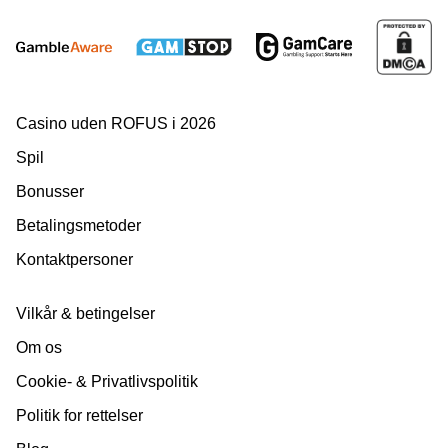
Сasino uden ROFUS i 2026
Spil
Bonusser
Betalingsmetoder
Kontaktpersoner
Vilkår & betingelser
Om os
Cookie- & Privatlivspolitik
Politik for rettelser