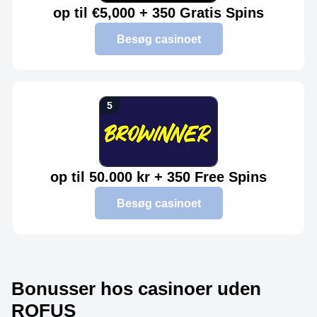
op til €5,000 + 350 Gratis Spins
Besøg casinoet
op til 50.000 kr + 350 Free Spins
Besøg casinoet
Bonusser hos casinoer uden
ROFUS