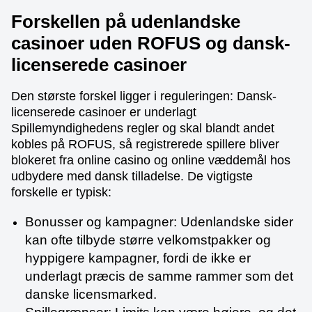
Forskellen på udenlandske
casinoer uden ROFUS og dansk-
licenserede casinoer
Den største forskel ligger i reguleringen: Dansk-
licenserede casinoer er underlagt
Spillemyndighedens regler og skal blandt andet
kobles på ROFUS, så registrerede spillere bliver
blokeret fra online casino og online væddemål hos
udbydere med dansk tilladelse. De vigtigste
forskelle er typisk:
Bonusser og kampagner: Udenlandske sider
kan ofte tilbyde større velkomstpakker og
hyppigere kampagner, fordi de ikke er
underlagt præcis de samme rammer som det
danske licensmarked.