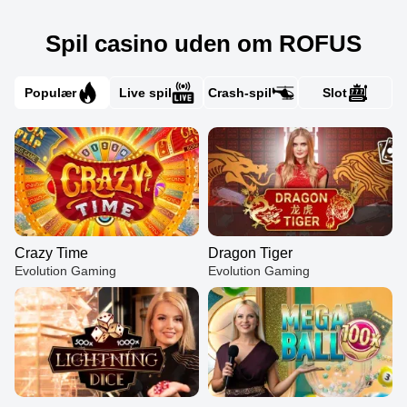
Spil casino uden om ROFUS
Populær
Live spil
Crash-spil
Slot
Crazy Time
Dragon Tiger
Evolution Gaming
Evolution Gaming