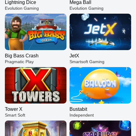
Lightning Dice
Mega Ball
Evolution Gaming
Evolution Gaming
Big Bass Crash
JetX
Pragmatic Play
Smartsoft Gaming
Tower X
Bustabit
Smart Soft
Independent