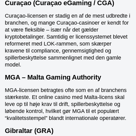
Curaçao (Curaçao eGaming / CGA)
Curaçao-licensen er stadig en af de mest udbredte i
branchen, og mange Curaçao-casinoer er kendt for
at være fleksible – især når det gælder
kryptobetalinger. Samtidig er licenssystemet blevet
reformeret med LOK-rammen, som skærper
kravene til compliance, gennemsigtighed og
spillerbeskyttelse sammenlignet med den gamle
model.
MGA – Malta Gaming Authority
MGA-licensen betragtes ofte som en af branchens
stærkeste. Et online casino med Malta-licens skal
leve op til høje krav til drift, spillerbeskyttelse og
løbende kontrol, hvilket gør MGA til et populært
“kvalitetsstempel” blandt internationale operatører.
Gibraltar (GRA)