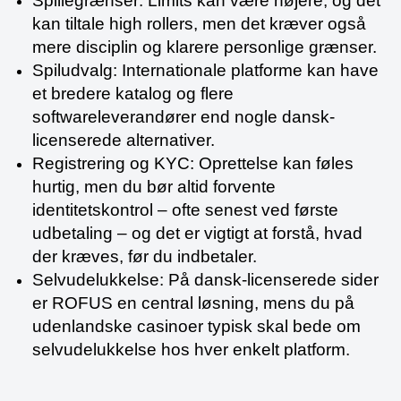
Spillegrænser: Limits kan være højere, og det
kan tiltale high rollers, men det kræver også
mere disciplin og klarere personlige grænser.
Spiludvalg: Internationale platforme kan have
et bredere katalog og flere
softwareleverandører end nogle dansk-
licenserede alternativer.
Registrering og KYC: Oprettelse kan føles
hurtig, men du bør altid forvente
identitetskontrol – ofte senest ved første
udbetaling – og det er vigtigt at forstå, hvad
der kræves, før du indbetaler.
Selvudelukkelse: På dansk-licenserede sider
er ROFUS en central løsning, mens du på
udenlandske casinoer typisk skal bede om
selvudelukkelse hos hver enkelt platform.