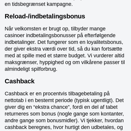
en tidsbegrænset kampagne.
Reload-/indbetalingsbonus
Når velkomsten er brugt op, tilbyder mange
casinoer indbetalingsbonusser på efterfølgende
indbetalinger. Det fungerer som en loyalitetsbonus,
der giver ekstra værdi over tid, så du kan fortsætte
med at spille med et større budget. Vi vurderer altid
maksgrænser, hyppighed og om vilkårene passer til
almindeligt spilforbrug.
Cashback
Cashback er en procentvis tilbagebetaling på
nettotab i en bestemt periode (typisk ugentligt). Det
giver dig en “ekstra chance”, fordi en del af tabet
returneres som bonus (nogle gange som kontanter,
andre gange som bonusmidler). Vi tjekker, hvordan
cashback beregnes, hvor hurtigt den udbetales, og