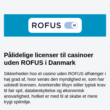
Pålidelige licenser til casinoer
uden ROFUS i Danmark
Sikkerheden hos et casino uden ROFUS afhænger i
høj grad af, hvor seriøs den myndighed er, som har
udstedt licensen. Anerkendte tilsyn stiller typisk krav
til fair spil, databeskyttelse og økonomisk
ansvarlighed, hvilket er med til at skabe et mere
trygt spilmiljø.