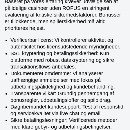
Baseret på vores erfaring kræver udvælgelsen af
Evolution Gaming
Pragmatic Play
Play’n GO
Evolution Gaming
Smartsoft Gaming
NetEnt
pålidelige casinoer uden ROFUS en stringent
evaluering af kritiske sikkerhedsfaktorer. Bonusser
er tillokkende, men spillersikkerhed må altid
prioriteres højest.
Verificerbar licens: Vi kontrollerer aktivitet og
autenticitet hos licensudstedende myndigheder.
Lightning Dice
Tower X
Wolf Gold
Mega Ball
Bustabit
Gonzo’s Quest
SSL-kryptering og betalingssikkerhed: Kun
Evolution Gaming
Smart Soft
Pragmatic Play
Evolution Gaming
Independent
NetEnt
platforme med robust datakryptering og sikre
transaktionsflows anbefales.
Dokumenteret omdømme: Vi analyserer
uafhængige anmeldelser med fokus på
udbetalingspålidelighed og kundebehandling.
Transparente vilkår: Grundig gennemgang af
bonusregler, udbetalingslofter og spilbidrag.
Lightning Roulette
Spaceman
Mega Moolah
Monopoly Live
Boom or Bust
The Dog House
Evolution Gaming
Pragmatic Play
Microgaming
Evolution Gaming
BGaming
Pragmatic Play
Døgnbemandet kundesupport: Test af responstid
og servicekvalitet via live chat og email.
Sikre betalingsløsninger: Verificerede metoder
med klare gebyr- og udbetalingsbetingelser.