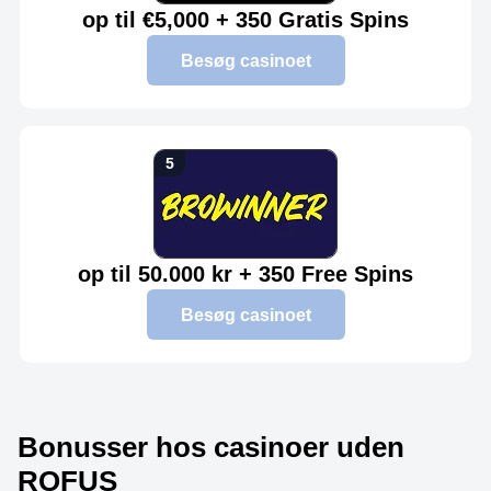
op til €5,000 + 350 Gratis Spins
Besøg casinoet
op til 50.000 kr + 350 Free Spins
Besøg casinoet
Bonusser hos casinoer uden
ROFUS