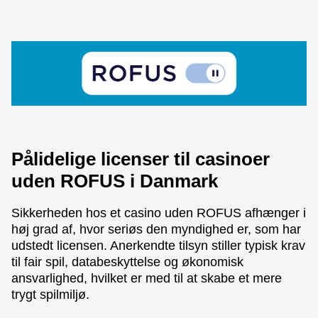
Pålidelige licenser til casinoer
uden ROFUS i Danmark
Sikkerheden hos et casino uden ROFUS afhænger i
høj grad af, hvor seriøs den myndighed er, som har
udstedt licensen. Anerkendte tilsyn stiller typisk krav
til fair spil, databeskyttelse og økonomisk
ansvarlighed, hvilket er med til at skabe et mere
trygt spilmiljø.