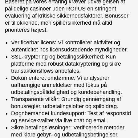
Baseret på vores erfaring kræver udvælgelsen af
Evolution Gaming
Pragmatic Play
Play’n GO
Evolution Gaming
Smartsoft Gaming
NetEnt
pålidelige casinoer uden ROFUS en stringent
evaluering af kritiske sikkerhedsfaktorer. Bonusser
er tillokkende, men spillersikkerhed må altid
prioriteres højest.
Verificerbar licens: Vi kontrollerer aktivitet og
autenticitet hos licensudstedende myndigheder.
Lightning Dice
Tower X
Wolf Gold
Mega Ball
Bustabit
Gonzo’s Quest
SSL-kryptering og betalingssikkerhed: Kun
Evolution Gaming
Smart Soft
Pragmatic Play
Evolution Gaming
Independent
NetEnt
platforme med robust datakryptering og sikre
transaktionsflows anbefales.
Dokumenteret omdømme: Vi analyserer
uafhængige anmeldelser med fokus på
udbetalingspålidelighed og kundebehandling.
Transparente vilkår: Grundig gennemgang af
bonusregler, udbetalingslofter og spilbidrag.
Lightning Roulette
Spaceman
Mega Moolah
Monopoly Live
Boom or Bust
The Dog House
Evolution Gaming
Pragmatic Play
Microgaming
Evolution Gaming
BGaming
Pragmatic Play
Døgnbemandet kundesupport: Test af responstid
og servicekvalitet via live chat og email.
Sikre betalingsløsninger: Verificerede metoder
med klare gebyr- og udbetalingsbetingelser.