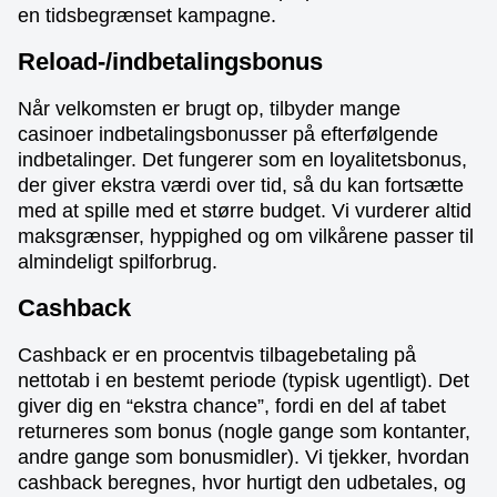
en tidsbegrænset kampagne.
Reload-/indbetalingsbonus
Når velkomsten er brugt op, tilbyder mange
casinoer indbetalingsbonusser på efterfølgende
indbetalinger. Det fungerer som en loyalitetsbonus,
der giver ekstra værdi over tid, så du kan fortsætte
med at spille med et større budget. Vi vurderer altid
maksgrænser, hyppighed og om vilkårene passer til
almindeligt spilforbrug.
Cashback
Cashback er en procentvis tilbagebetaling på
nettotab i en bestemt periode (typisk ugentligt). Det
giver dig en “ekstra chance”, fordi en del af tabet
returneres som bonus (nogle gange som kontanter,
andre gange som bonusmidler). Vi tjekker, hvordan
cashback beregnes, hvor hurtigt den udbetales, og