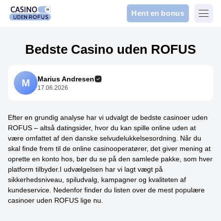
Hent en bonus
Bedste Casino uden ROFUS
Marius Andresen
M
17.06.2026
Efter en grundig analyse har vi udvalgt de bedste casinoer uden
ROFUS – altså datingsider, hvor du kan spille online uden at
være omfattet af den danske selvudelukkelsesordning. Når du
skal finde frem til de online casinooperatører, det giver mening at
oprette en konto hos, bør du se på den samlede pakke, som hver
platform tilbyder.I udvælgelsen har vi lagt vægt på
sikkerhedsniveau, spiludvalg, kampagner og kvaliteten af
kundeservice. Nedenfor finder du listen over de mest populære
casinoer uden ROFUS lige nu.