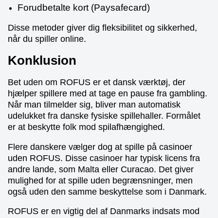
Forudbetalte kort (Paysafecard)
Disse metoder giver dig fleksibilitet og sikkerhed,
når du spiller online.
Konklusion
Bet uden om ROFUS er et dansk værktøj, der
hjælper spillere med at tage en pause fra gambling.
Når man tilmelder sig, bliver man automatisk
udelukket fra danske fysiske spillehaller. Formålet
er at beskytte folk mod spilafhængighed.
Flere danskere vælger dog at spille på casinoer
uden ROFUS. Disse casinoer har typisk licens fra
andre lande, som Malta eller Curacao. Det giver
mulighed for at spille uden begrænsninger, men
også uden den samme beskyttelse som i Danmark.
ROFUS er en vigtig del af Danmarks indsats mod