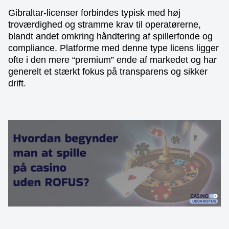
Gibraltar-licenser forbindes typisk med høj
troværdighed og stramme krav til operatørerne,
blandt andet omkring håndtering af spillerfonde og
compliance. Platforme med denne type licens ligger
ofte i den mere “premium” ende af markedet og har
generelt et stærkt fokus på transparens og sikker
drift.