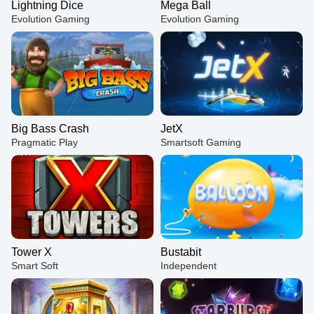
Lightning Dice
Mega Ball
Evolution Gaming
Evolution Gaming
Big Bass Crash
JetX
Pragmatic Play
Smartsoft Gaming
Tower X
Bustabit
Smart Soft
Independent