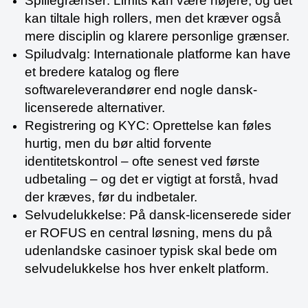
Spillegrænser: Limits kan være højere, og det
kan tiltale high rollers, men det kræver også
mere disciplin og klarere personlige grænser.
Spiludvalg: Internationale platforme kan have
et bredere katalog og flere
softwareleverandører end nogle dansk-
licenserede alternativer.
Registrering og KYC: Oprettelse kan føles
hurtig, men du bør altid forvente
identitetskontrol – ofte senest ved første
udbetaling – og det er vigtigt at forstå, hvad
der kræves, før du indbetaler.
Selvudelukkelse: På dansk-licenserede sider
er ROFUS en central løsning, mens du på
udenlandske casinoer typisk skal bede om
selvudelukkelse hos hver enkelt platform.