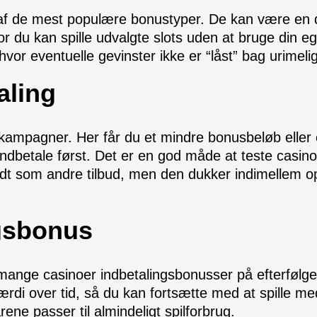
en af de mest populære bonustyper. De kan være en
u kan spille udvalgte slots uden at bruge din egen
 hvor eventuelle gevinster ikke er “låst” bag urimeli
aling
kampagner. Her får du et mindre bonusbeløb eller et
indbetale først. Det er en god måde at teste casin
edt som andre tilbud, men den dukker indimellem op
ngsbonus
 mange casinoer indbetalingsbonusser på efterfølg
ærdi over tid, så du kan fortsætte med at spille med
ne passer til almindeligt spilforbrug.