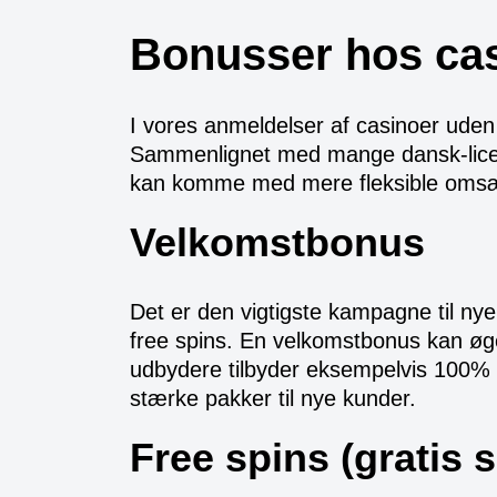
Bonusser hos ca
I vores anmeldelser af casinoer ude
Sammenlignet med mange dansk-licen
kan komme med mere fleksible omsætni
Velkomstbonus
Det er den vigtigste kampagne til nye
free spins. En velkomstbonus kan øge
udbydere tilbyder eksempelvis 100% b
stærke pakker til nye kunder.
Free spins (gratis 