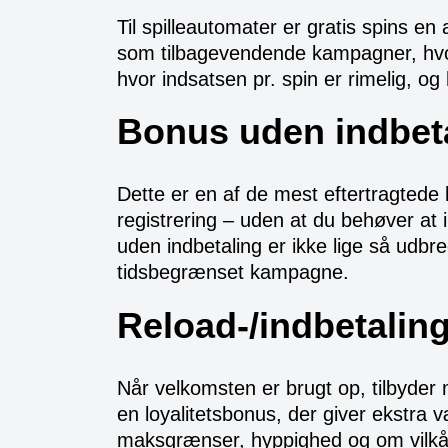
Til spilleautomater er gratis spins 
som tilbagevendende kampagner, hvor d
hvor indsatsen pr. spin er rimelig, og
Bonus uden indbet
Dette er en af de mest eftertragtede 
registrering – uden at du behøver at 
uden indbetaling er ikke lige så udbr
tidsbegrænset kampagne.
Reload-/indbetali
Når velkomsten er brugt op, tilbyder
en loyalitetsbonus, der giver ekstra v
maksgrænser, hyppighed og om vilkåre