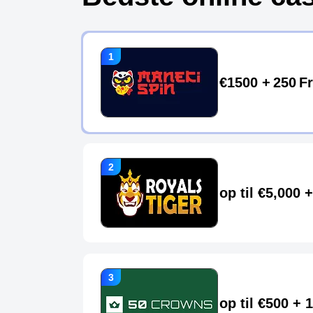
€1500 + 250 F
op til €5,000 
op til €500 + 