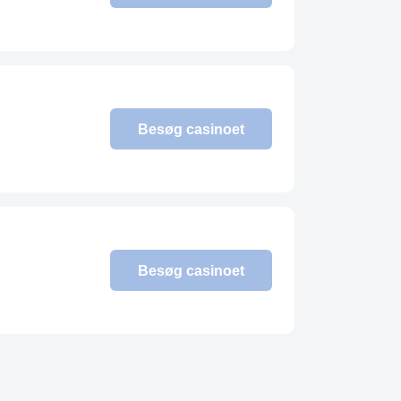
Besøg casinoet
Besøg casinoet