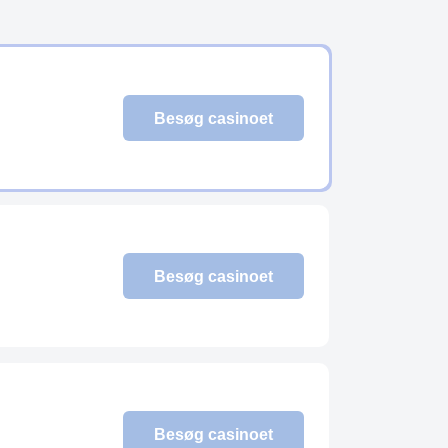
Besøg casinoet
Besøg casinoet
Besøg casinoet