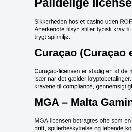
Pålidelige licens
Sikkerheden hos et casino uden ROFU
Anerkendte tilsyn stiller typisk krav t
trygt spilmiljø.
Curaçao (Curaçao 
Curaçao-licensen er stadig en af de 
især når det gælder kryptobetalinge
kravene til compliance, gennemsigti
MGA – Malta Gamin
MGA-licensen betragtes ofte som en af
drift, spillerbeskyttelse og løbende ko