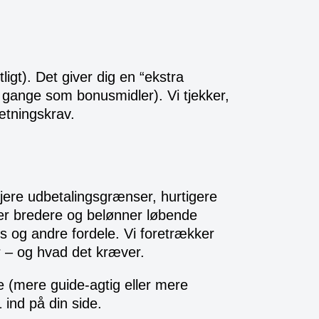
igt). Det giver dig en “ekstra
 gange som bonusmidler). Vi tjekker,
tningskrav.
øjere udbetalingsgrænser, hurtigere
 er bredere og belønner løbende
ins og andre fordele. Vi foretrækker
r – og hvad det kræver.
e (mere guide-agtig eller mere
 ind på din side.