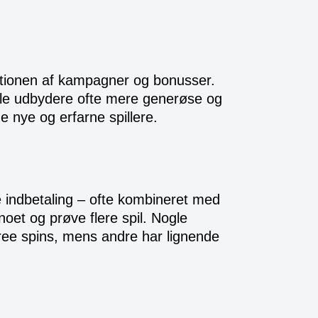
ationen af kampagner og bonusser.
le udbydere ofte mere generøse og
 nye og erfarne spillere.
te indbetaling – ofte kombineret med
oet og prøve flere spil. Nogle
free spins, mens andre har lignende