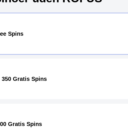
ree Spins
+ 350 Gratis Spins
100 Gratis Spins