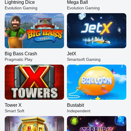
Lightning Dice
Mega Ball
Evolution Gaming
Evolution Gaming
Big Bass Crash
JetX
Pragmatic Play
Smartsoft Gaming
Tower X
Bustabit
Smart Soft
Independent