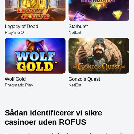
Legacy of Dead
Starburst
Play’n GO
NetEnt
Wolf Gold
Gonzo’s Quest
Pragmatic Play
NetEnt
​​Sådan identificerer vi sikre
casinoer uden ROFUS
Crazy Time
Big Bass Crash
Legacy of Dead
Dragon Tiger
JetX
Starburst