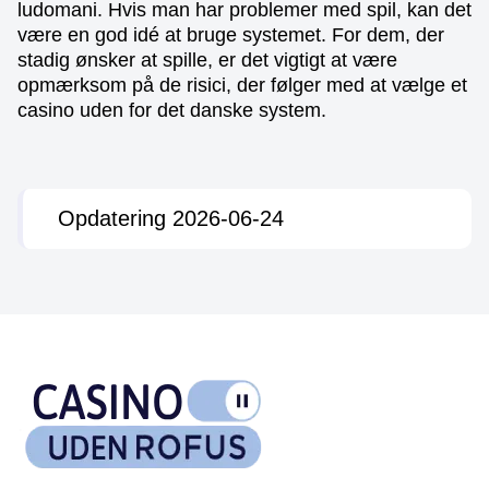
ludomani. Hvis man har problemer med spil, kan det
være en god idé at bruge systemet. For dem, der
stadig ønsker at spille, er det vigtigt at være
opmærksom på de risici, der følger med at vælge et
casino uden for det danske system.
Opdatering 2026-06-24