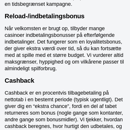
en tidsbegrænset kampagne.
Reload-/indbetalingsbonus
Når velkomsten er brugt op, tilbyder mange
casinoer indbetalingsbonusser på efterfølgende
indbetalinger. Det fungerer som en loyalitetsbonus,
der giver ekstra værdi over tid, så du kan fortsætte
med at spille med et større budget. Vi vurderer altid
maksgrænser, hyppighed og om vilkårene passer til
almindeligt spilforbrug.
Cashback
Cashback er en procentvis tilbagebetaling på
nettotab i en bestemt periode (typisk ugentligt). Det
giver dig en “ekstra chance”, fordi en del af tabet
returneres som bonus (nogle gange som kontanter,
andre gange som bonusmidler). Vi tjekker, hvordan
cashback beregnes, hvor hurtigt den udbetales, og