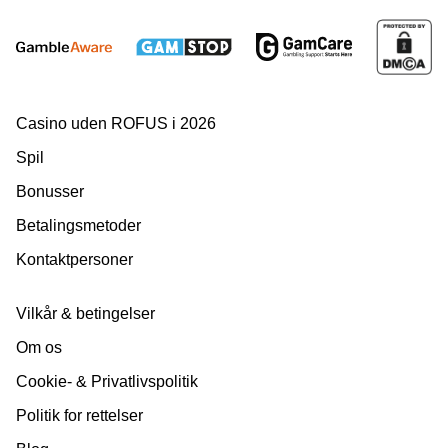
Сasino uden ROFUS i 2026
Spil
Bonusser
Betalingsmetoder
Kontaktpersoner
Vilkår & betingelser
Om os
Cookie- & Privatlivspolitik
Politik for rettelser