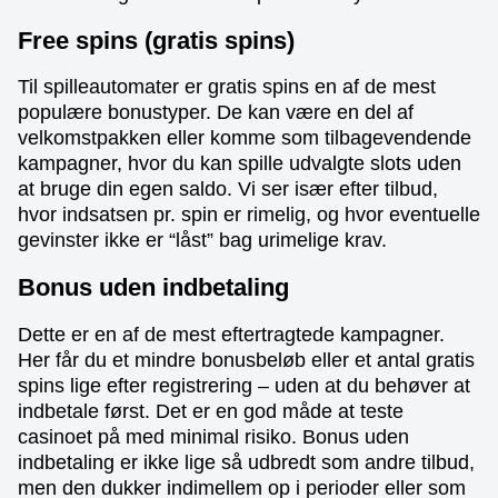
Free spins (gratis spins)
Til spilleautomater er gratis spins en af de mest
populære bonustyper. De kan være en del af
velkomstpakken eller komme som tilbagevendende
kampagner, hvor du kan spille udvalgte slots uden
at bruge din egen saldo. Vi ser især efter tilbud,
hvor indsatsen pr. spin er rimelig, og hvor eventuelle
gevinster ikke er “låst” bag urimelige krav.
Bonus uden indbetaling
Dette er en af de mest eftertragtede kampagner.
Her får du et mindre bonusbeløb eller et antal gratis
spins lige efter registrering – uden at du behøver at
indbetale først. Det er en god måde at teste
casinoet på med minimal risiko. Bonus uden
indbetaling er ikke lige så udbredt som andre tilbud,
men den dukker indimellem op i perioder eller som