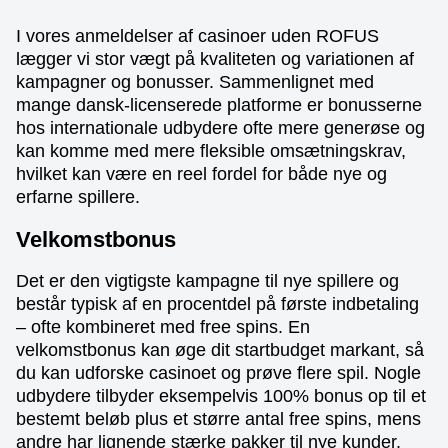
I vores anmeldelser af casinoer uden ROFUS
lægger vi stor vægt på kvaliteten og variationen af
kampagner og bonusser. Sammenlignet med
mange dansk-licenserede platforme er bonusserne
hos internationale udbydere ofte mere generøse og
kan komme med mere fleksible omsætningskrav,
hvilket kan være en reel fordel for både nye og
erfarne spillere.
Velkomstbonus
Det er den vigtigste kampagne til nye spillere og
består typisk af en procentdel på første indbetaling
– ofte kombineret med free spins. En
velkomstbonus kan øge dit startbudget markant, så
du kan udforske casinoet og prøve flere spil. Nogle
udbydere tilbyder eksempelvis 100% bonus op til et
bestemt beløb plus et større antal free spins, mens
andre har lignende stærke pakker til nye kunder.