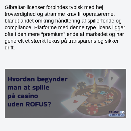
Gibraltar-licenser forbindes typisk med høj
troværdighed og stramme krav til operatørerne,
blandt andet omkring håndtering af spillerfonde og
compliance. Platforme med denne type licens ligger
ofte i den mere “premium” ende af markedet og har
generelt et stærkt fokus på transparens og sikker
drift.