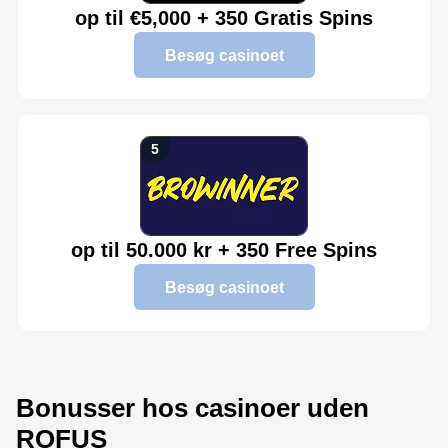
op til €5,000 + 350 Gratis Spins
Besøg casinoet
op til 50.000 kr + 350 Free Spins
Besøg casinoet
Bonusser hos casinoer uden
ROFUS