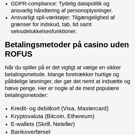
GDPR-compliance: Tydelig datapolitik og
ansvarlig håndtering af personoplysninger.
Ansvarligt spil-værktøjer: Tilgængelighed af
Dream Catcher
Bustabit
Reactoonz
Funky Time
Moonshot
Gates of Olympus
grænser for indskud, tab, tid samt
Evolution Gaming
Independent
Play’n GO
Evolution Gaming
SoftSwiss
Pragmatic Play
selvudelukkelsesfunktioner.
Betalingsmetoder på casino uden
ROFUS
Når du spiller på er det vigtigt at vælge en sikker
betalingsmetode. Mange foretrækker hurtige og
Live Blackjack
Crash
Dead or Alive II
Live Craps
Aviator
Book of Dead
pålidelige løsninger, der gør det nemt at indsætte og
Evolution Gaming
Roobet
NetEnt
Evolution Gaming
Spribe
Play’n GO
hæve penge. Her er nogle af de mest populære
betalingsmetoder:
Kredit- og debitkort (Visa, Mastercard)
Kryptovaluta (Bitcoin, Ethereum)
E-wallets (Skrill, Neteller)
Live Baccarat
Lucky Crumbling
Big Bass Bonanza
Side Bet City
Cash or Crash
Sweet Bonanza
Bankoverførsel
Evolution Gaming
Gamzix
Pragmatic Play
Evolution Gaming
Evolution Gaming
Pragmatic Play