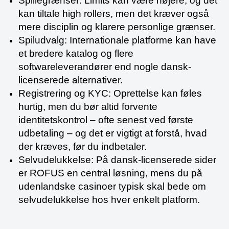
Spillegrænser: Limits kan være højere, og det
kan tiltale high rollers, men det kræver også
mere disciplin og klarere personlige grænser.
Spiludvalg: Internationale platforme kan have
et bredere katalog og flere
softwareleverandører end nogle dansk-
licenserede alternativer.
Registrering og KYC: Oprettelse kan føles
hurtig, men du bør altid forvente
identitetskontrol – ofte senest ved første
udbetaling – og det er vigtigt at forstå, hvad
der kræves, før du indbetaler.
Selvudelukkelse: På dansk-licenserede sider
er ROFUS en central løsning, mens du på
udenlandske casinoer typisk skal bede om
selvudelukkelse hos hver enkelt platform.