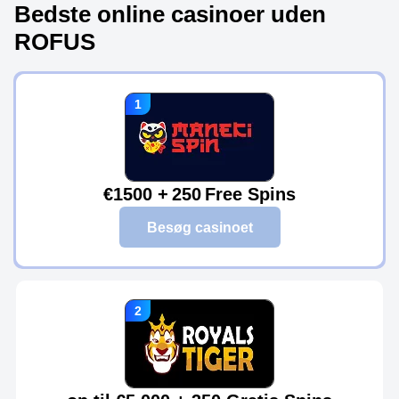
Bedste online casinoer uden
ROFUS
€1500 + 250 Free Spins
Besøg casinoet