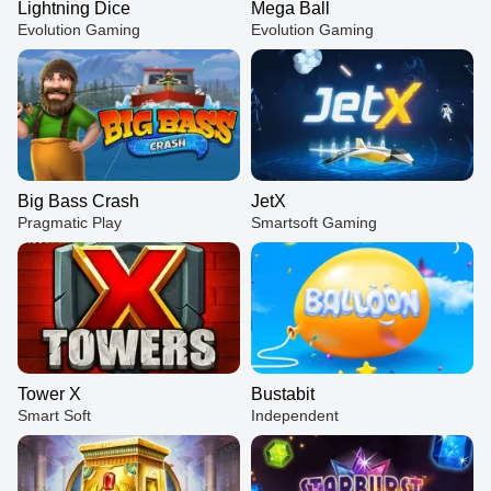
Lightning Dice
Mega Ball
Evolution Gaming
Evolution Gaming
Big Bass Crash
JetX
Pragmatic Play
Smartsoft Gaming
Tower X
Bustabit
Smart Soft
Independent