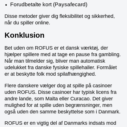
Forudbetalte kort (Paysafecard)
Disse metoder giver dig fleksibilitet og sikkerhed,
når du spiller online.
Konklusion
Bet uden om ROFUS er et dansk værktøj, der
hjælper spillere med at tage en pause fra gambling.
Når man tilmelder sig, bliver man automatisk
udelukket fra danske fysiske spillehaller. Formålet
er at beskytte folk mod spilafhængighed.
Flere danskere vælger dog at spille på casinoer
uden ROFUS. Disse casinoer har typisk licens fra
andre lande, som Malta eller Curacao. Det giver
mulighed for at spille uden begrænsninger, men
også uden den samme beskyttelse som i Danmark.
ROFUS er en vigtig del af Danmarks indsats mod