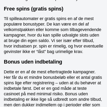
Free spins (gratis spins)
Til spilleautomater er gratis spins en af de mest
populære bonustyper. De kan være en del af
velkomstpakken eller komme som tilbagevendende
kampagner, hvor du kan spille udvalgte slots uden
at bruge din egen saldo. Vi ser især efter tilbud,
hvor indsatsen pr. spin er rimelig, og hvor eventuelle
gevinster ikke er “låst” bag urimelige krav.
Bonus uden indbetaling
Dette er en af de mest eftertragtede kampagner.
Her får du et mindre bonusbeløb eller et antal gratis
spins lige efter registrering – uden at du behøver at
indbetale først. Det er en god måde at teste
casinoet på med minimal risiko. Bonus uden
indbetaling er ikke lige så udbredt som andre tilbud,
men den dukker indimellem op i perioder eller som