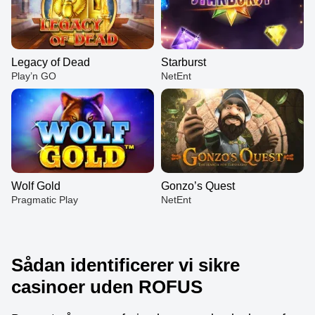
Legacy of Dead
Starburst
Play’n GO
NetEnt
Wolf Gold
Gonzo’s Quest
Pragmatic Play
NetEnt
​​Sådan identificerer vi sikre
casinoer uden ROFUS
Crazy Time
Big Bass Crash
Legacy of Dead
Dragon Tiger
JetX
Starburst