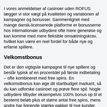
I vores anmeldelser af casinoer uden ROFUS
lægger vi stor vægt på kvaliteten og variationen af
kampagner og bonusser. Sammenlignet med
mange dansk-licenserede platforme er bonusserne
hos internationale udbydere ofte mere generøse og
kan komme med mere fleksible omsætningskrav,
hvilket kan være en reel fordel for både nye og
erfarne spillere.
Velkomstbonus
Det er den vigtigste kampagne til nye spillere og
består typisk af en procentdel på første indbetaling
– ofte kombineret med free spins. En
velkomstbonus kan øge dit startbudget markant, så
du kan udforske casinoet og prøve flere spil. Nogle
udbydere tilbyder eksempelvis 100% bonus op til et
bestemt beløb plus et større antal free spins, mens
andre har lignende stærke pakker til nye kunder.