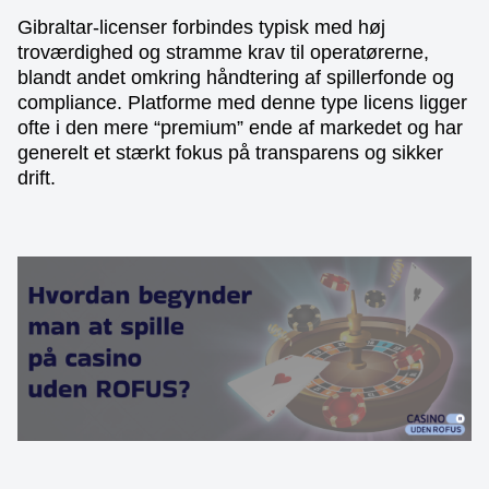
Gibraltar-licenser forbindes typisk med høj
troværdighed og stramme krav til operatørerne,
blandt andet omkring håndtering af spillerfonde og
compliance. Platforme med denne type licens ligger
ofte i den mere “premium” ende af markedet og har
generelt et stærkt fokus på transparens og sikker
drift.