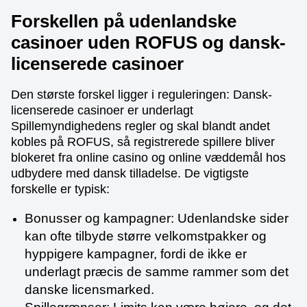
Forskellen på udenlandske
casinoer uden ROFUS og dansk-
licenserede casinoer
Den største forskel ligger i reguleringen: Dansk-
licenserede casinoer er underlagt
Spillemyndighedens regler og skal blandt andet
kobles på ROFUS, så registrerede spillere bliver
blokeret fra online casino og online væddemål hos
udbydere med dansk tilladelse. De vigtigste
forskelle er typisk:
Bonusser og kampagner: Udenlandske sider
kan ofte tilbyde større velkomstpakker og
hyppigere kampagner, fordi de ikke er
underlagt præcis de samme rammer som det
danske licensmarked.