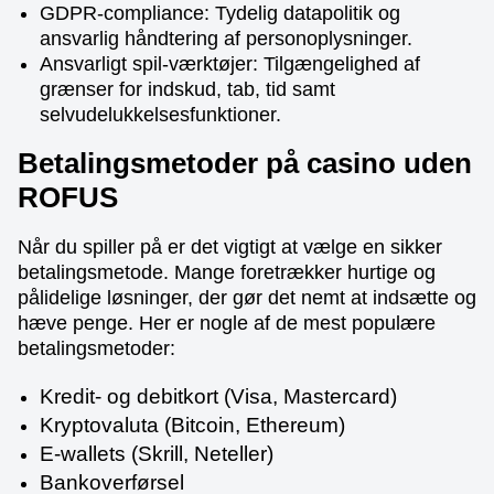
GDPR-compliance: Tydelig datapolitik og
ansvarlig håndtering af personoplysninger.
Ansvarligt spil-værktøjer: Tilgængelighed af
Dream Catcher
Bustabit
Reactoonz
Funky Time
Moonshot
Gates of Olympus
grænser for indskud, tab, tid samt
Evolution Gaming
Independent
Play’n GO
Evolution Gaming
SoftSwiss
Pragmatic Play
selvudelukkelsesfunktioner.
Betalingsmetoder på casino uden
ROFUS
Når du spiller på er det vigtigt at vælge en sikker
betalingsmetode. Mange foretrækker hurtige og
Live Blackjack
Crash
Dead or Alive II
Live Craps
Aviator
Book of Dead
pålidelige løsninger, der gør det nemt at indsætte og
Evolution Gaming
Roobet
NetEnt
Evolution Gaming
Spribe
Play’n GO
hæve penge. Her er nogle af de mest populære
betalingsmetoder:
Kredit- og debitkort (Visa, Mastercard)
Kryptovaluta (Bitcoin, Ethereum)
E-wallets (Skrill, Neteller)
Live Baccarat
Lucky Crumbling
Big Bass Bonanza
Side Bet City
Cash or Crash
Sweet Bonanza
Bankoverførsel
Evolution Gaming
Gamzix
Pragmatic Play
Evolution Gaming
Evolution Gaming
Pragmatic Play