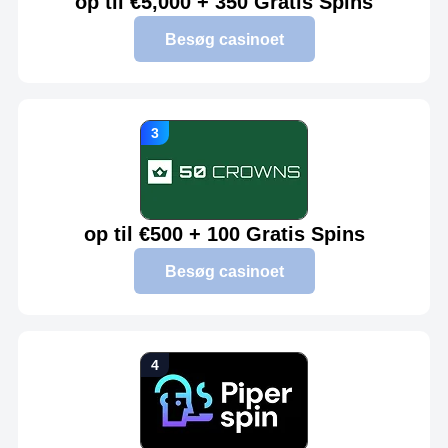
op til €5,000 + 350 Gratis Spins
Besøg casinoet
op til €500 + 100 Gratis Spins
Besøg casinoet