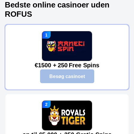
Bedste online casinoer uden
ROFUS
€1500 + 250 Free Spins
Besøg casinoet