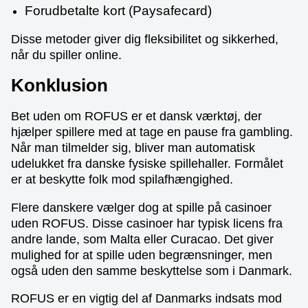
Forudbetalte kort (Paysafecard)
Disse metoder giver dig fleksibilitet og sikkerhed,
når du spiller online.
Konklusion
Bet uden om ROFUS er et dansk værktøj, der
hjælper spillere med at tage en pause fra gambling.
Når man tilmelder sig, bliver man automatisk
udelukket fra danske fysiske spillehaller. Formålet
er at beskytte folk mod spilafhængighed.
Flere danskere vælger dog at spille på casinoer
uden ROFUS. Disse casinoer har typisk licens fra
andre lande, som Malta eller Curacao. Det giver
mulighed for at spille uden begrænsninger, men
også uden den samme beskyttelse som i Danmark.
ROFUS er en vigtig del af Danmarks indsats mod