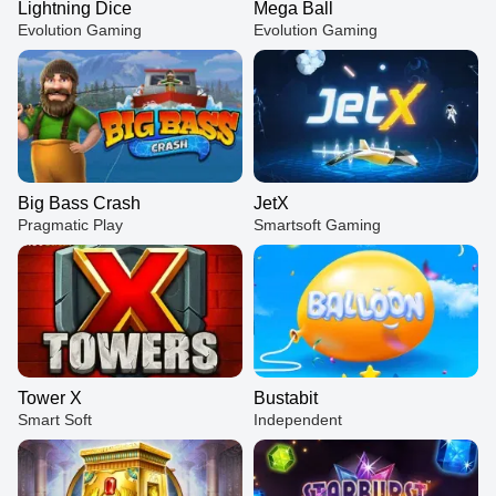
Lightning Dice
Mega Ball
Evolution Gaming
Evolution Gaming
Big Bass Crash
JetX
Pragmatic Play
Smartsoft Gaming
Tower X
Bustabit
Smart Soft
Independent