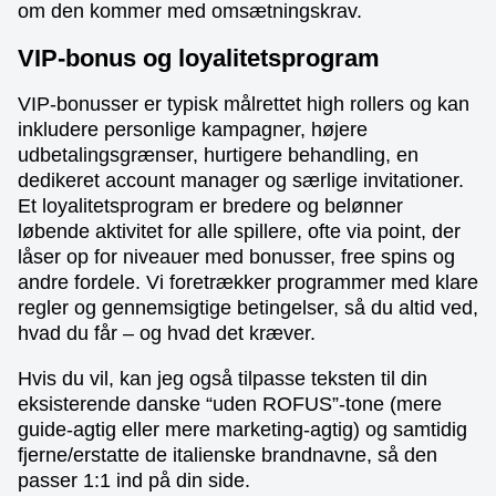
om den kommer med omsætningskrav.
VIP-bonus og loyalitetsprogram
VIP-bonusser er typisk målrettet high rollers og kan
inkludere personlige kampagner, højere
udbetalingsgrænser, hurtigere behandling, en
dedikeret account manager og særlige invitationer.
Et loyalitetsprogram er bredere og belønner
løbende aktivitet for alle spillere, ofte via point, der
låser op for niveauer med bonusser, free spins og
andre fordele. Vi foretrækker programmer med klare
regler og gennemsigtige betingelser, så du altid ved,
hvad du får – og hvad det kræver.
Hvis du vil, kan jeg også tilpasse teksten til din
eksisterende danske “uden ROFUS”-tone (mere
guide-agtig eller mere marketing-agtig) og samtidig
fjerne/erstatte de italienske brandnavne, så den
passer 1:1 ind på din side.