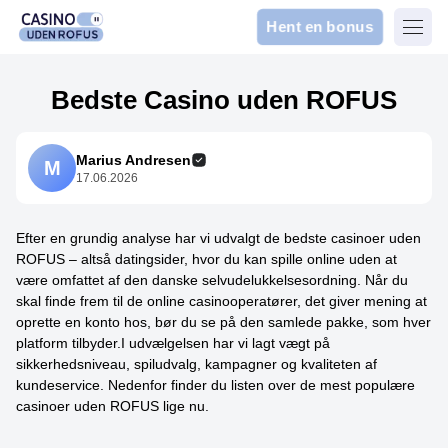
Hent en bonus
Bedste Casino uden ROFUS
Marius Andresen
M
17.06.2026
Efter en grundig analyse har vi udvalgt de bedste casinoer uden
ROFUS – altså datingsider, hvor du kan spille online uden at
være omfattet af den danske selvudelukkelsesordning. Når du
skal finde frem til de online casinooperatører, det giver mening at
oprette en konto hos, bør du se på den samlede pakke, som hver
platform tilbyder.I udvælgelsen har vi lagt vægt på
sikkerhedsniveau, spiludvalg, kampagner og kvaliteten af
kundeservice. Nedenfor finder du listen over de mest populære
casinoer uden ROFUS lige nu.