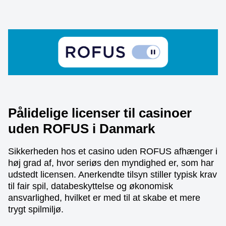
Pålidelige licenser til casinoer
uden ROFUS i Danmark
Sikkerheden hos et casino uden ROFUS afhænger i
høj grad af, hvor seriøs den myndighed er, som har
udstedt licensen. Anerkendte tilsyn stiller typisk krav
til fair spil, databeskyttelse og økonomisk
ansvarlighed, hvilket er med til at skabe et mere
trygt spilmiljø.