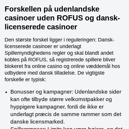
Forskellen på udenlandske
casinoer uden ROFUS og dansk-
licenserede casinoer
Den største forskel ligger i reguleringen: Dansk-
licenserede casinoer er underlagt
Spillemyndighedens regler og skal blandt andet
kobles på ROFUS, så registrerede spillere bliver
blokeret fra online casino og online væddemål hos
udbydere med dansk tilladelse. De vigtigste
forskelle er typisk:
Bonusser og kampagner: Udenlandske sider
kan ofte tilbyde større velkomstpakker og
hyppigere kampagner, fordi de ikke er
underlagt præcis de samme rammer som det
danske licensmarked.