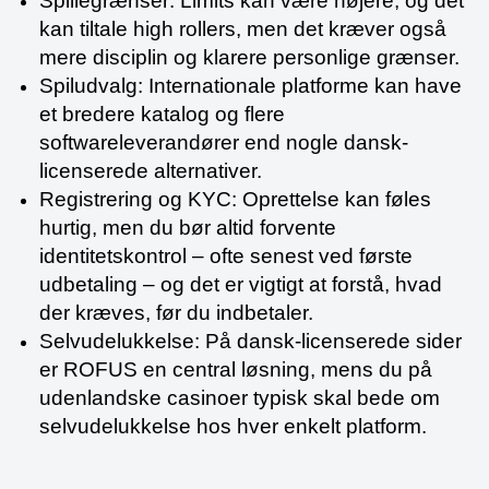
Spillegrænser: Limits kan være højere, og det
kan tiltale high rollers, men det kræver også
mere disciplin og klarere personlige grænser.
Spiludvalg: Internationale platforme kan have
et bredere katalog og flere
softwareleverandører end nogle dansk-
licenserede alternativer.
Registrering og KYC: Oprettelse kan føles
hurtig, men du bør altid forvente
identitetskontrol – ofte senest ved første
udbetaling – og det er vigtigt at forstå, hvad
der kræves, før du indbetaler.
Selvudelukkelse: På dansk-licenserede sider
er ROFUS en central løsning, mens du på
udenlandske casinoer typisk skal bede om
selvudelukkelse hos hver enkelt platform.