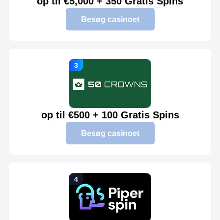
op til €5,000 + 350 Gratis Spins
Besøg casinoet
op til €500 + 100 Gratis Spins
Besøg casinoet