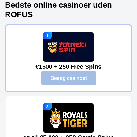
Bedste online casinoer uden
ROFUS
€1500 + 250 Free Spins
Besøg casinoet