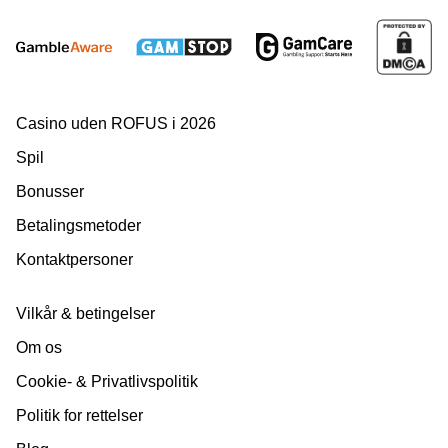
Сasino uden ROFUS i 2026
Spil
Bonusser
Betalingsmetoder
Kontaktpersoner
Vilkår & betingelser
Om os
Cookie- & Privatlivspolitik
Politik for rettelser