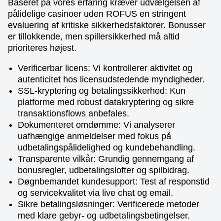
Baseret på vores erfaring kræver udvælgelsen af
Evolution Gaming
Pragmatic Play
Play’n GO
Evolution Gaming
Smartsoft Gaming
NetEnt
pålidelige casinoer uden ROFUS en stringent
evaluering af kritiske sikkerhedsfaktorer. Bonusser
er tillokkende, men spillersikkerhed må altid
prioriteres højest.
Verificerbar licens: Vi kontrollerer aktivitet og
autenticitet hos licensudstedende myndigheder.
Lightning Dice
Tower X
Wolf Gold
Mega Ball
Bustabit
Gonzo’s Quest
SSL-kryptering og betalingssikkerhed: Kun
Evolution Gaming
Smart Soft
Pragmatic Play
Evolution Gaming
Independent
NetEnt
platforme med robust datakryptering og sikre
transaktionsflows anbefales.
Dokumenteret omdømme: Vi analyserer
uafhængige anmeldelser med fokus på
udbetalingspålidelighed og kundebehandling.
Transparente vilkår: Grundig gennemgang af
bonusregler, udbetalingslofter og spilbidrag.
Lightning Roulette
Spaceman
Mega Moolah
Monopoly Live
Boom or Bust
The Dog House
Evolution Gaming
Pragmatic Play
Microgaming
Evolution Gaming
BGaming
Pragmatic Play
Døgnbemandet kundesupport: Test af responstid
og servicekvalitet via live chat og email.
Sikre betalingsløsninger: Verificerede metoder
med klare gebyr- og udbetalingsbetingelser.