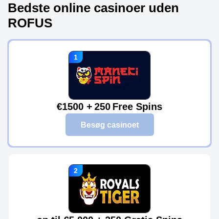
Bedste online casinoer uden
ROFUS
€1500 + 250 Free Spins
Besøg casinoet