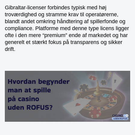
Gibraltar-licenser forbindes typisk med høj
troværdighed og stramme krav til operatørerne,
blandt andet omkring håndtering af spillerfonde og
compliance. Platforme med denne type licens ligger
ofte i den mere “premium” ende af markedet og har
generelt et stærkt fokus på transparens og sikker
drift.