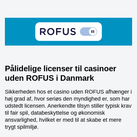
Pålidelige licenser til casinoer
uden ROFUS i Danmark
Sikkerheden hos et casino uden ROFUS afhænger i
høj grad af, hvor seriøs den myndighed er, som har
udstedt licensen. Anerkendte tilsyn stiller typisk krav
til fair spil, databeskyttelse og økonomisk
ansvarlighed, hvilket er med til at skabe et mere
trygt spilmiljø.