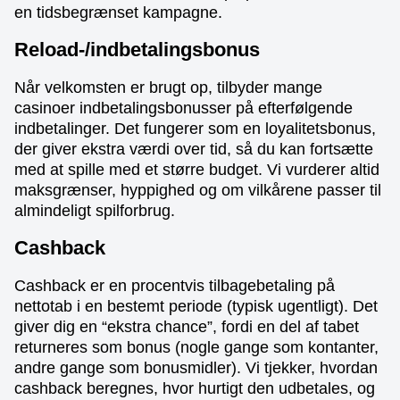
en tidsbegrænset kampagne.
Reload-/indbetalingsbonus
Når velkomsten er brugt op, tilbyder mange
casinoer indbetalingsbonusser på efterfølgende
indbetalinger. Det fungerer som en loyalitetsbonus,
der giver ekstra værdi over tid, så du kan fortsætte
med at spille med et større budget. Vi vurderer altid
maksgrænser, hyppighed og om vilkårene passer til
almindeligt spilforbrug.
Cashback
Cashback er en procentvis tilbagebetaling på
nettotab i en bestemt periode (typisk ugentligt). Det
giver dig en “ekstra chance”, fordi en del af tabet
returneres som bonus (nogle gange som kontanter,
andre gange som bonusmidler). Vi tjekker, hvordan
cashback beregnes, hvor hurtigt den udbetales, og