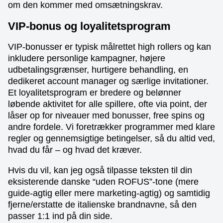
om den kommer med omsætningskrav.
VIP-bonus og loyalitetsprogram
VIP-bonusser er typisk målrettet high rollers og kan
inkludere personlige kampagner, højere
udbetalingsgrænser, hurtigere behandling, en
dedikeret account manager og særlige invitationer.
Et loyalitetsprogram er bredere og belønner
løbende aktivitet for alle spillere, ofte via point, der
låser op for niveauer med bonusser, free spins og
andre fordele. Vi foretrækker programmer med klare
regler og gennemsigtige betingelser, så du altid ved,
hvad du får – og hvad det kræver.
Hvis du vil, kan jeg også tilpasse teksten til din
eksisterende danske “uden ROFUS”-tone (mere
guide-agtig eller mere marketing-agtig) og samtidig
fjerne/erstatte de italienske brandnavne, så den
passer 1:1 ind på din side.