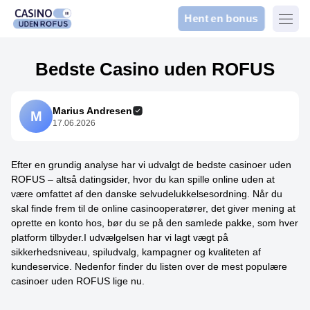
Hent en bonus
Bedste Casino uden ROFUS
Marius Andresen
M
17.06.2026
Efter en grundig analyse har vi udvalgt de bedste casinoer uden
ROFUS – altså datingsider, hvor du kan spille online uden at
være omfattet af den danske selvudelukkelsesordning. Når du
skal finde frem til de online casinooperatører, det giver mening at
oprette en konto hos, bør du se på den samlede pakke, som hver
platform tilbyder.I udvælgelsen har vi lagt vægt på
sikkerhedsniveau, spiludvalg, kampagner og kvaliteten af
kundeservice. Nedenfor finder du listen over de mest populære
casinoer uden ROFUS lige nu.