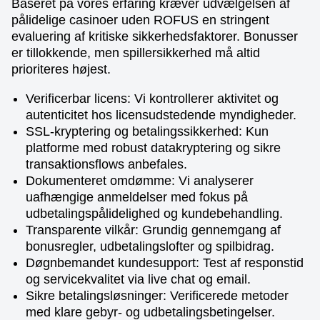
Baseret på vores erfaring kræver udvælgelsen af
Evolution Gaming
Pragmatic Play
Play’n GO
Evolution Gaming
Smartsoft Gaming
NetEnt
pålidelige casinoer uden ROFUS en stringent
evaluering af kritiske sikkerhedsfaktorer. Bonusser
er tillokkende, men spillersikkerhed må altid
prioriteres højest.
Verificerbar licens: Vi kontrollerer aktivitet og
autenticitet hos licensudstedende myndigheder.
Lightning Dice
Tower X
Wolf Gold
Mega Ball
Bustabit
Gonzo’s Quest
SSL-kryptering og betalingssikkerhed: Kun
Evolution Gaming
Smart Soft
Pragmatic Play
Evolution Gaming
Independent
NetEnt
platforme med robust datakryptering og sikre
transaktionsflows anbefales.
Dokumenteret omdømme: Vi analyserer
uafhængige anmeldelser med fokus på
udbetalingspålidelighed og kundebehandling.
Transparente vilkår: Grundig gennemgang af
bonusregler, udbetalingslofter og spilbidrag.
Lightning Roulette
Spaceman
Mega Moolah
Monopoly Live
Boom or Bust
The Dog House
Evolution Gaming
Pragmatic Play
Microgaming
Evolution Gaming
BGaming
Pragmatic Play
Døgnbemandet kundesupport: Test af responstid
og servicekvalitet via live chat og email.
Sikre betalingsløsninger: Verificerede metoder
med klare gebyr- og udbetalingsbetingelser.