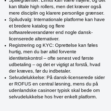
Spillegrænser: Limits kan være højere, og det
kan tiltale high rollers, men det kræver også
mere disciplin og klarere personlige grænser.
Spiludvalg: Internationale platforme kan have
et bredere katalog og flere
softwareleverandører end nogle dansk-
licenserede alternativer.
Registrering og KYC: Oprettelse kan føles
hurtig, men du bør altid forvente
identitetskontrol – ofte senest ved første
udbetaling – og det er vigtigt at forstå, hvad
der kræves, før du indbetaler.
Selvudelukkelse: På dansk-licenserede sider
er ROFUS en central løsning, mens du på
udenlandske casinoer typisk skal bede om
selvudelukkelse hos hver enkelt platform.