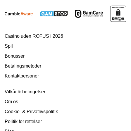
Сasino uden ROFUS i 2026
Spil
Bonusser
Betalingsmetoder
Kontaktpersoner
Vilkår & betingelser
Om os
Cookie- & Privatlivspolitik
Politik for rettelser