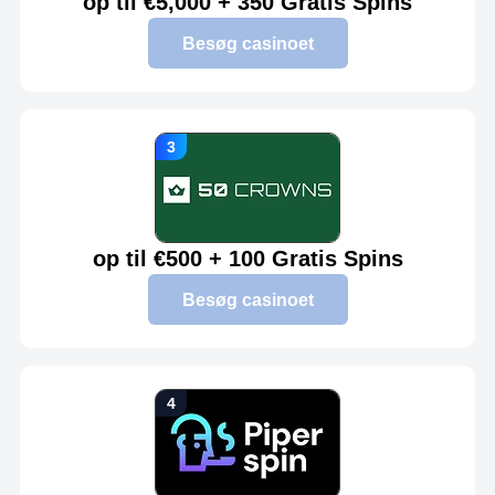
op til €5,000 + 350 Gratis Spins
Besøg casinoet
op til €500 + 100 Gratis Spins
Besøg casinoet