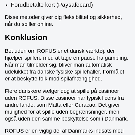
Forudbetalte kort (Paysafecard)
Disse metoder giver dig fleksibilitet og sikkerhed,
når du spiller online.
Konklusion
Bet uden om ROFUS er et dansk værktøj, der
hjælper spillere med at tage en pause fra gambling.
Når man tilmelder sig, bliver man automatisk
udelukket fra danske fysiske spillehaller. Formålet
er at beskytte folk mod spilafhængighed.
Flere danskere vælger dog at spille på casinoer
uden ROFUS. Disse casinoer har typisk licens fra
andre lande, som Malta eller Curacao. Det giver
mulighed for at spille uden begrænsninger, men
også uden den samme beskyttelse som i Danmark.
ROFUS er en vigtig del af Danmarks indsats mod