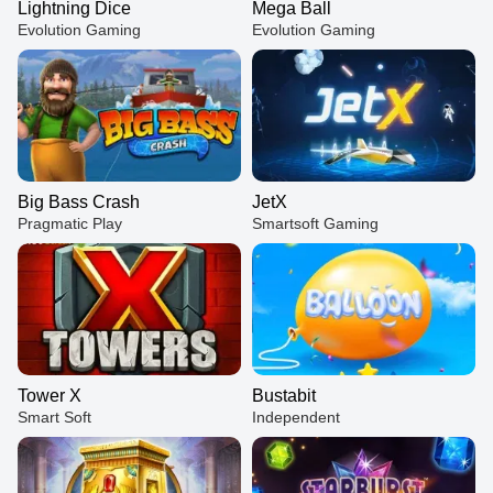
Lightning Dice
Mega Ball
Evolution Gaming
Evolution Gaming
Big Bass Crash
JetX
Pragmatic Play
Smartsoft Gaming
Tower X
Bustabit
Smart Soft
Independent