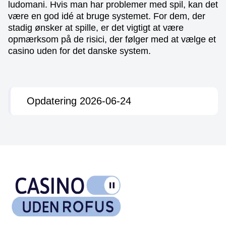
ludomani. Hvis man har problemer med spil, kan det
være en god idé at bruge systemet. For dem, der
stadig ønsker at spille, er det vigtigt at være
opmærksom på de risici, der følger med at vælge et
casino uden for det danske system.
Opdatering 2026-06-24