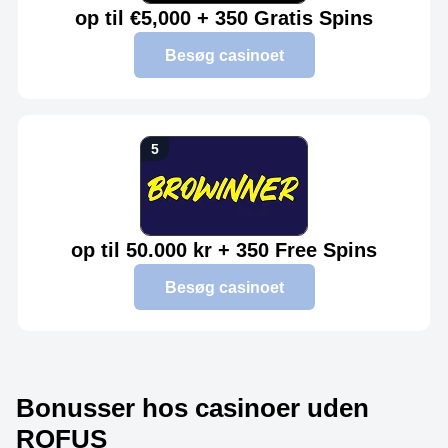
op til €5,000 + 350 Gratis Spins
Besøg casinoet
op til 50.000 kr + 350 Free Spins
Besøg casinoet
Bonusser hos casinoer uden
ROFUS