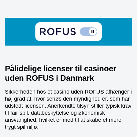
Pålidelige licenser til casinoer
uden ROFUS i Danmark
Sikkerheden hos et casino uden ROFUS afhænger i
høj grad af, hvor seriøs den myndighed er, som har
udstedt licensen. Anerkendte tilsyn stiller typisk krav
til fair spil, databeskyttelse og økonomisk
ansvarlighed, hvilket er med til at skabe et mere
trygt spilmiljø.