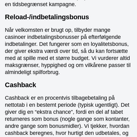
en tidsbegrænset kampagne.
Reload-/indbetalingsbonus
Når velkomsten er brugt op, tilbyder mange
casinoer indbetalingsbonusser på efterfølgende
indbetalinger. Det fungerer som en loyalitetsbonus,
der giver ekstra værdi over tid, så du kan fortsætte
med at spille med et større budget. Vi vurderer altid
maksgrænser, hyppighed og om vilkårene passer til
almindeligt spilforbrug.
Cashback
Cashback er en procentvis tilbagebetaling på
nettotab i en bestemt periode (typisk ugentligt). Det
giver dig en “ekstra chance”, fordi en del af tabet
returneres som bonus (nogle gange som kontanter,
andre gange som bonusmidler). Vi tjekker, hvordan
cashback beregnes, hvor hurtigt den udbetales, og