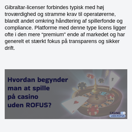
Gibraltar-licenser forbindes typisk med høj
troværdighed og stramme krav til operatørerne,
blandt andet omkring håndtering af spillerfonde og
compliance. Platforme med denne type licens ligger
ofte i den mere “premium” ende af markedet og har
generelt et stærkt fokus på transparens og sikker
drift.