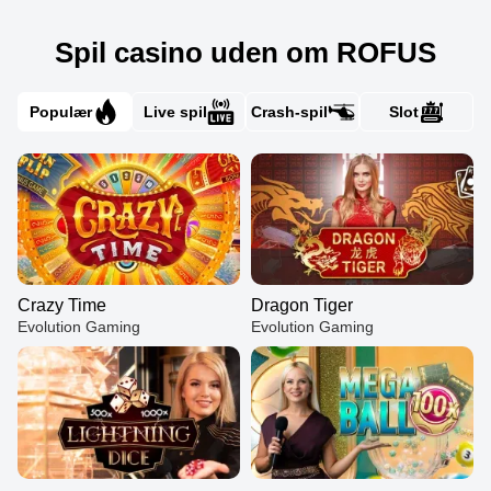
Spil casino uden om ROFUS
Populær
Live spil
Crash-spil
Slot
Crazy Time
Dragon Tiger
Evolution Gaming
Evolution Gaming