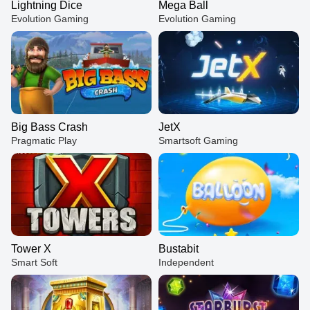
Lightning Dice
Mega Ball
Evolution Gaming
Evolution Gaming
Big Bass Crash
JetX
Pragmatic Play
Smartsoft Gaming
Tower X
Bustabit
Smart Soft
Independent