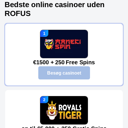
Bedste online casinoer uden
ROFUS
€1500 + 250 Free Spins
Besøg casinoet