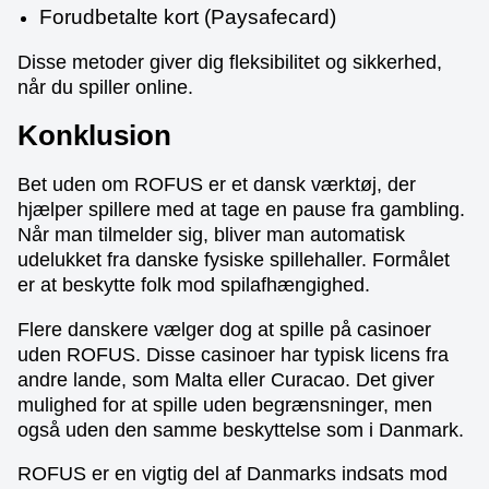
Forudbetalte kort (Paysafecard)
Disse metoder giver dig fleksibilitet og sikkerhed,
når du spiller online.
Konklusion
Bet uden om ROFUS er et dansk værktøj, der
hjælper spillere med at tage en pause fra gambling.
Når man tilmelder sig, bliver man automatisk
udelukket fra danske fysiske spillehaller. Formålet
er at beskytte folk mod spilafhængighed.
Flere danskere vælger dog at spille på casinoer
uden ROFUS. Disse casinoer har typisk licens fra
andre lande, som Malta eller Curacao. Det giver
mulighed for at spille uden begrænsninger, men
også uden den samme beskyttelse som i Danmark.
ROFUS er en vigtig del af Danmarks indsats mod