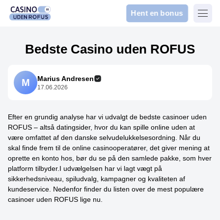
Hent en bonus
Bedste Casino uden ROFUS
Marius Andresen
M
17.06.2026
Efter en grundig analyse har vi udvalgt de bedste casinoer uden
ROFUS – altså datingsider, hvor du kan spille online uden at
være omfattet af den danske selvudelukkelsesordning. Når du
skal finde frem til de online casinooperatører, det giver mening at
oprette en konto hos, bør du se på den samlede pakke, som hver
platform tilbyder.I udvælgelsen har vi lagt vægt på
sikkerhedsniveau, spiludvalg, kampagner og kvaliteten af
kundeservice. Nedenfor finder du listen over de mest populære
casinoer uden ROFUS lige nu.