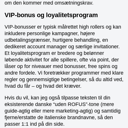
om den kommer med omsætningskrav.
VIP-bonus og loyalitetsprogram
VIP-bonusser er typisk målrettet high rollers og kan
inkludere personlige kampagner, højere
udbetalingsgrænser, hurtigere behandling, en
dedikeret account manager og særlige invitationer.
Et loyalitetsprogram er bredere og belønner
løbende aktivitet for alle spillere, ofte via point, der
låser op for niveauer med bonusser, free spins og
andre fordele. Vi foretrækker programmer med klare
regler og gennemsigtige betingelser, så du altid ved,
hvad du får – og hvad det kræver.
Hvis du vil, kan jeg også tilpasse teksten til din
eksisterende danske “uden ROFUS”-tone (mere
guide-agtig eller mere marketing-agtig) og samtidig
fjerne/erstatte de italienske brandnavne, så den
passer 1:1 ind på din side.