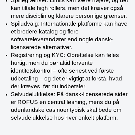
Spillegrænser: Limits kan være højere, og det
kan tiltale high rollers, men det kræver også
mere disciplin og klarere personlige grænser.
Spiludvalg: Internationale platforme kan have
et bredere katalog og flere
softwareleverandører end nogle dansk-
licenserede alternativer.
Registrering og KYC: Oprettelse kan føles
hurtig, men du bør altid forvente
identitetskontrol – ofte senest ved første
udbetaling – og det er vigtigt at forstå, hvad
der kræves, før du indbetaler.
Selvudelukkelse: På dansk-licenserede sider
er ROFUS en central løsning, mens du på
udenlandske casinoer typisk skal bede om
selvudelukkelse hos hver enkelt platform.