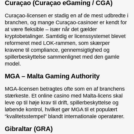
Curaçao (Curaçao eGaming / CGA)
Curaçao-licensen er stadig en af de mest udbredte i
branchen, og mange Curaçao-casinoer er kendt for
at være fleksible – især når det gælder
kryptobetalinger. Samtidig er licenssystemet blevet
reformeret med LOK-rammen, som skærper
kravene til compliance, gennemsigtighed og
spillerbeskyttelse sammenlignet med den gamle
model.
MGA – Malta Gaming Authority
MGA-licensen betragtes ofte som en af branchens
stærkeste. Et online casino med Malta-licens skal
leve op til høje krav til drift, spillerbeskyttelse og
løbende kontrol, hvilket gør MGA til et populært
“kvalitetsstempel” blandt internationale operatører.
Gibraltar (GRA)