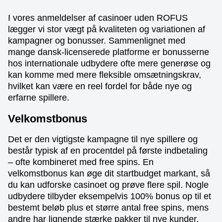
I vores anmeldelser af casinoer uden ROFUS
lægger vi stor vægt på kvaliteten og variationen af
kampagner og bonusser. Sammenlignet med
mange dansk-licenserede platforme er bonusserne
hos internationale udbydere ofte mere generøse og
kan komme med mere fleksible omsætningskrav,
hvilket kan være en reel fordel for både nye og
erfarne spillere.
Velkomstbonus
Det er den vigtigste kampagne til nye spillere og
består typisk af en procentdel på første indbetaling
– ofte kombineret med free spins. En
velkomstbonus kan øge dit startbudget markant, så
du kan udforske casinoet og prøve flere spil. Nogle
udbydere tilbyder eksempelvis 100% bonus op til et
bestemt beløb plus et større antal free spins, mens
andre har lignende stærke pakker til nye kunder.