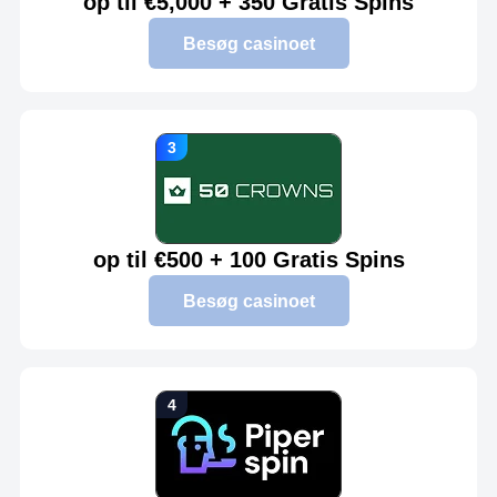
op til €5,000 + 350 Gratis Spins
Besøg casinoet
op til €500 + 100 Gratis Spins
Besøg casinoet