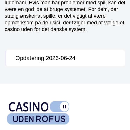
ludomani. Hvis man har problemer med spil, kan det
være en god idé at bruge systemet. For dem, der
stadig ønsker at spille, er det vigtigt at være
opmærksom på de risici, der følger med at vælge et
casino uden for det danske system.
Opdatering 2026-06-24